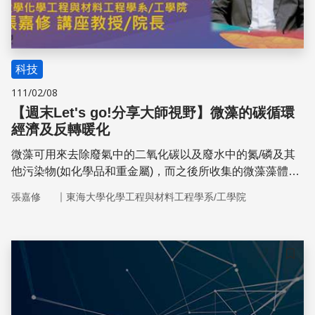
科技
111/02/08
【週末Let's go!分享大師視野】微藻的碳循環
經濟及反轉暖化
微藻可用來去除廢氣中的二氧化碳以及廢水中的氮/磷及其
他污染物(如化學品和重金屬)，而之後所收集的微藻藻體可
以生化或熱化學方法加工以生產生質燃料(如乙醇、丁醇及
｜
張嘉修
東海大學化學工程與材料工程學系/工學院
氫氣等)、合成氣、生物炭、以及乳酸和琥珀酸等化學品
等。再則，微藻由於其高蛋白質和抗氧化劑含量，也很適合
作為動物飼料或水產飼料
儲存