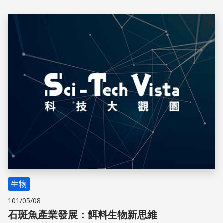
儲存
生物
101/05/08
石斑魚產業發展：餌料生物新思維