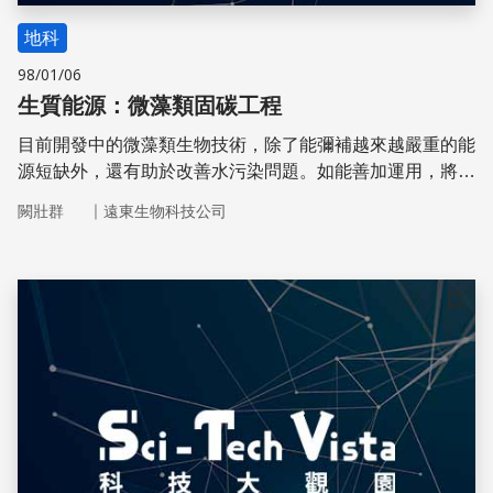
地科
98/01/06
生質能源：微藻類固碳工程
目前開發中的微藻類生物技術，除了能彌補越來越嚴重的能
源短缺外，還有助於改善水污染問題。如能善加運用，將使
微藻類固碳工程具有二氧化碳減量與能源再生的雙重優點。
｜
闕壯群
遠東生物科技公司
儲存