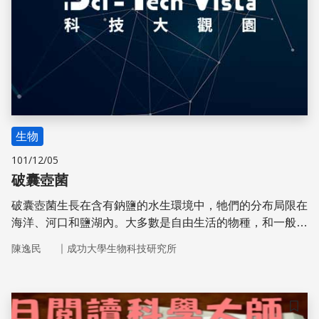
生物
101/12/05
破囊壺菌
破囊壺菌生長在含有鈉鹽的水生環境中，牠們的分布局限在
海洋、河口和鹽湖內。大多數是自由生活的物種，和一般的
異營性細菌一樣，靠分解來自其他生物的有機質為生，是海
｜
陳逸民
成功大學生物科技研究所
洋生態系中重要的分解者之一。在純人工的條件下，大量培
養破囊壺菌可以生產高單價的DHA、類胡蘿蔔素、酵素等
物質。
儲存