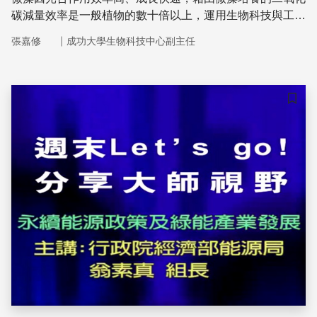
碳減量效率是一般植物的數十倍以上，運用生物科技與工程
技術養殖微藻，進行二氧化碳減量非常值得發展。
｜
張嘉修
成功大學生物科技中心副主任
儲存