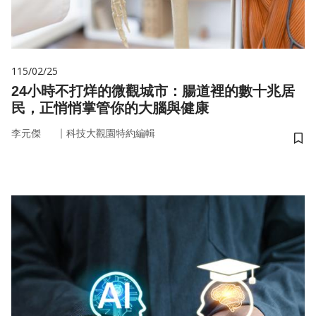
115/02/25
24小時不打烊的微觀城市：腸道裡的數十兆居
民，正悄悄掌管你的大腦與健康
｜
李元傑
科技大觀園特約編輯
儲