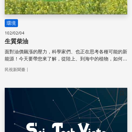
環境
102/02/04
生質柴油
面對油價飆漲的壓力，科學家們、也正在思考各種可能的新
能源！今天要帶您來了解，從陸上、到海中的植物，如何可
以轉換為、汽車可用的生質柴油?
｜
民視新聞臺
儲存