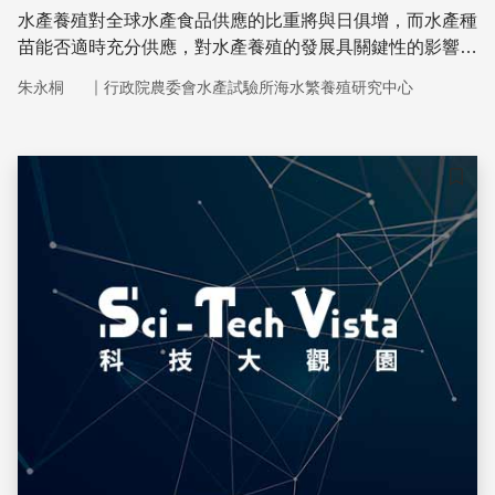
水產養殖對全球水產食品供應的比重將與日俱增，而水產種
苗能否適時充分供應，對水產養殖的發展具關鍵性的影響。
培育優質健康的石斑種苗是發展石斑養殖很重要的一環，而
｜
朱永桐
行政院農委會水產試驗所海水繁養殖研究中心
大量培養優質餌料生物的技術是建立優質種苗大量生產系統
的主要關鍵。
儲存