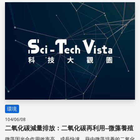
儲存
環境
104/06/08
二氧化碳減量排放：二氧化碳再利用–微藻養殖
微藻因光合作用效率高、成長快速，藉由微藻培養的二氧化