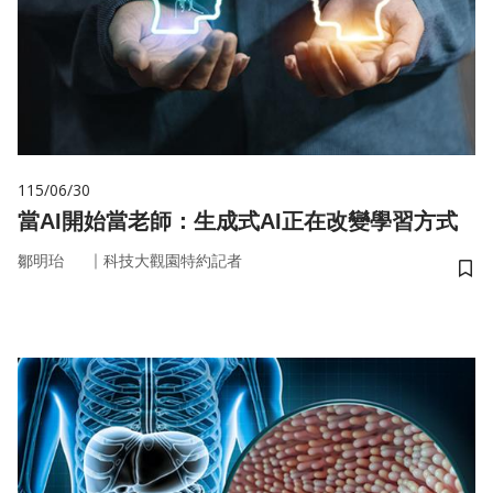
115/06/30
當AI開始當老師：生成式AI正在改變學習方式
｜
鄒明珆
科技大觀園特約記者
儲