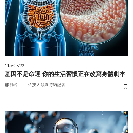
115/07/22
基因不是命運 你的生活習慣正在改寫身體劇本
｜
鄒明珆
科技大觀園特約記者
儲