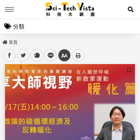
Menu
展
分類
首頁
facebook
twitter
plurk
line
中
儲存