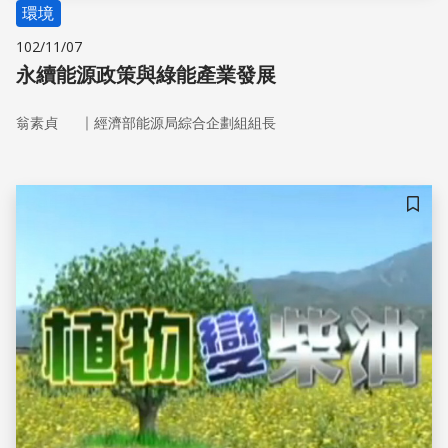
環境
102/11/07
永續能源政策與綠能產業發展
｜
翁素貞
經濟部能源局綜合企劃組組長
儲存