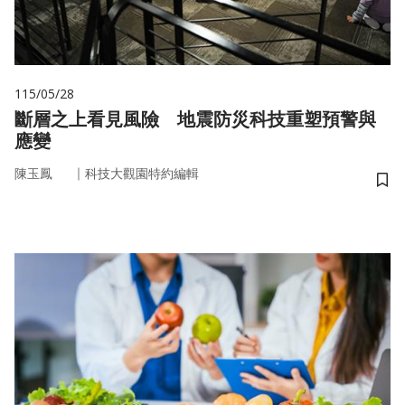
115/05/28
斷層之上看見風險 地震防災科技重塑預警與
應變
｜
陳玉鳳
科技大觀園特約編輯
儲