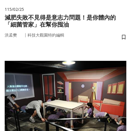
115/02/25
減肥失敗不見得是意志力問題！是你體內的
「細菌管家」在幫你囤油
｜
洪孟樊
科技大觀園特約編輯
儲