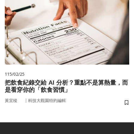
115/02/25
把飲食紀錄交給 AI 分析？重點不是算熱量，而
是看穿你的「飲食習慣」
｜
黃宜稜
科技大觀園特約編輯
儲