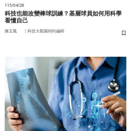
115/04/28
科技也能改變棒球訓練？基層球員如何用科學
看懂自己
｜
陳玉鳳
科技大觀園特約編輯
儲