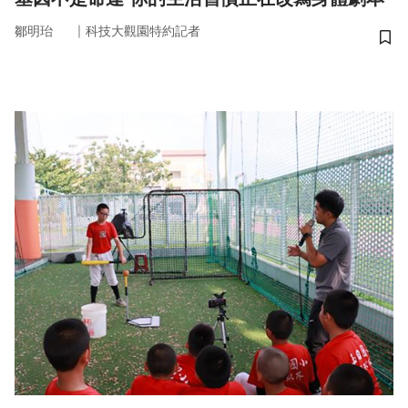
｜
鄒明珆
科技大觀園特約記者
儲