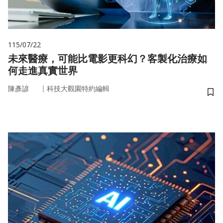
115/07/22
未來醫療，可能比電影更科幻？客製化治療如
何走進真實世界
｜
陳彥諺
科技大觀園特約編輯
儲