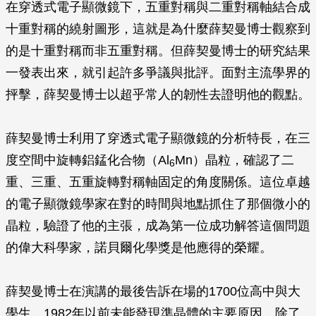
在穿透式電子顯微鏡下，五重對稱與二重對稱軸結合成
十重對稱的繞射圖形，這就是為什麼薛契曼博士觀察到
的是十重對稱而非五重對稱。但薛契曼博士的研究結果
一發表出來，就引起許多爭議與批評。面對主流學界的
抨擊，薛契曼博士以超乎常人的韌性去證明他的觀點。
薛契曼博士利用了穿透式電子顯微鏡的分析特長，在三
度空間中旋轉鋁錳化合物（Al
Mn）晶粒，確認了二
6
重、三重、五重旋轉對稱軸固定的角度關係。這位卓越
的電子顯微鏡學家在對的時間與地點抓住了那個微小的
晶粒，驗證了他的主張，成為第一位成功解答這個問題
的偉大科學家，諾貝爾化學獎是他應得的榮耀。
薛契曼博士在演講的最後告訴在場的1700位高中與大
學生，1982年以前未能發現準晶體的主要原因，除了