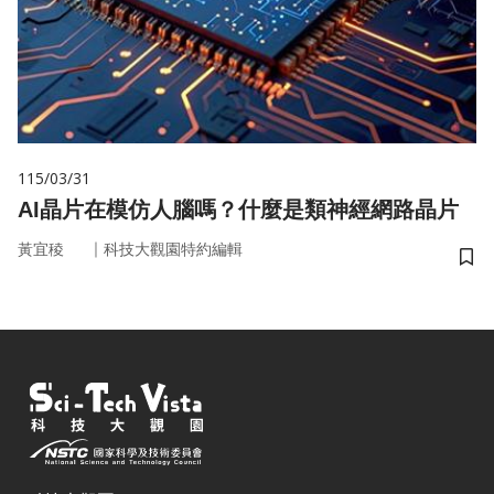
115/03/31
AI晶片在模仿人腦嗎？什麼是類神經網路晶片
｜
黃宜稜
科技大觀園特約編輯
儲