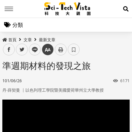
Menu
展
分類
首頁
文章
最新文章
facebook
twitter
line
中
準週期材料的發現之旅
瀏覽
101/06/26
6171
｜
丹‧薛契曼
以色列理工學院暨美國愛荷華州立大學教授