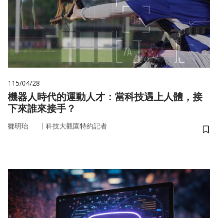
115/04/28
機器人時代的運動人才：當科技遇上人體，接
下來誰來接手？
｜
鄒明珆
科技大觀園特約記者
儲