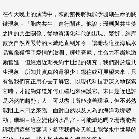
在今天晚上的演講中，陳副館長將就賦予珊瑚生命的關
鍵現象－「胞內共生」進行闡述。他說：珊瑚與共生藻
之間的共生關係，從地質演化年代的出現、繁衍，經歷
數次自然界嚴苛的大滅絕直到如今，讓珊瑚這座海底水
晶宮像獲得了愛情的滋潤，輝煌亮麗，生命力不斷地激
勵奮進！但經過近期長約半世紀的研究，我們對於這共
生現象，所知其實真的還很少！鑑往或可展望未來，只
有當我們真正用心去了解它、以現代科技更深入地探索
它時，才能夠知道如何正確地來保護它。末日趨近也許
是必然的趨勢；人，可以盡其所能改善環境，但不必然
能阻止末日之來臨。面對自然以及人為的海洋環境變
動，珊瑚－這座變化的水晶宮－可能滅絕嗎？珊瑚能告
訴我們這些答案嗎？希望我們今天晚上能從水中世界的