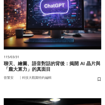
115/03/31
聊天、繪圖、語音對話的背後：揭開 AI 晶片與
「龐大算力」的真面目
｜
曾繁安
科技大觀園特約編輯
儲