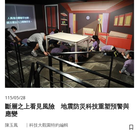
115/05/28
斷層之上看見風險 地震防災科技重塑預警與
應變
｜
陳玉鳳
科技大觀園特約編輯
儲