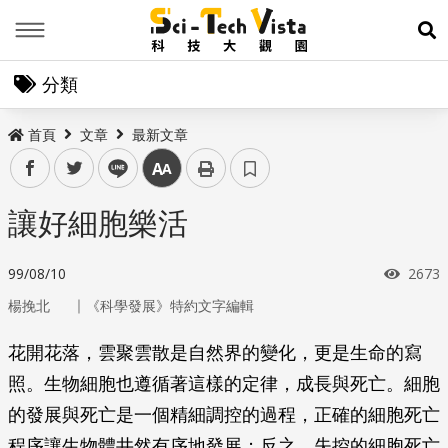
Menu
展
分類
首頁
文章
最新文章
facebook
twitter
line
中
讓好細胞樂活
瀏覽
99/08/10
2673
｜
楊挽北
《科學發展》特約文字編輯
花開花落，雲聚雲散是自然界的變化，更是生命的寫
照。生物細胞也遵循著這樣的定律，成長與死亡。細胞
的發展與死亡是一個精細調控的過程，正確的細胞死亡
程序讓生物體井然有序地發展；反之，失控的細胞死亡