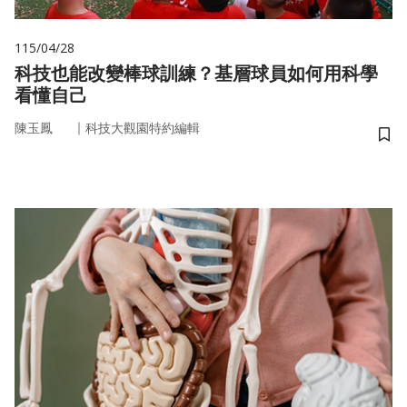
115/04/28
科技也能改變棒球訓練？基層球員如何用科學
看懂自己
｜
陳玉鳳
科技大觀園特約編輯
儲