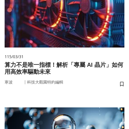
115/03/31
算力不是唯一指標！解析「專屬 AI 晶片」如何
用高效率驅動未來
｜
寒波
科技大觀園特約編輯
儲