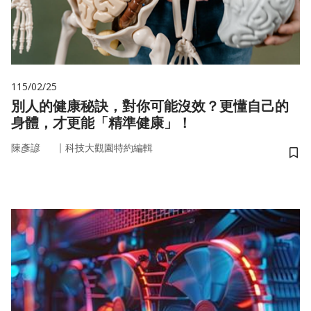
115/02/25
別人的健康秘訣，對你可能沒效？更懂自己的
身體，才更能「精準健康」！
｜
陳彥諺
科技大觀園特約編輯
儲