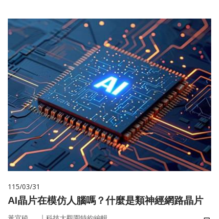
115/03/31
AI晶片在模仿人腦嗎？什麼是類神經網路晶片
｜
黃宜稜
科技大觀園特約編輯