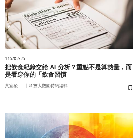
115/02/25
把飲食紀錄交給 AI 分析？重點不是算熱量，而
是看穿你的「飲食習慣」
｜
黃宜稜
科技大觀園特約編輯
儲