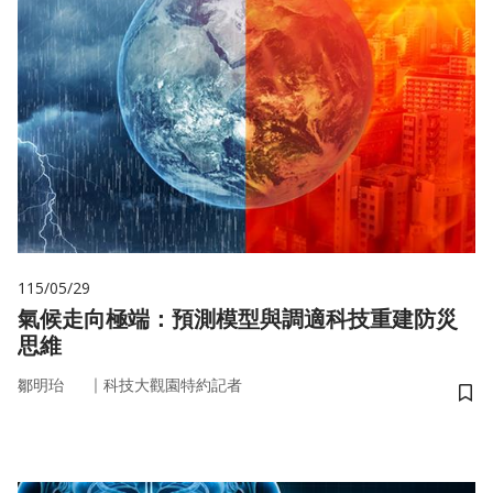
115/05/29
氣候走向極端：預測模型與調適科技重建防災
思維
｜
鄒明珆
科技大觀園特約記者
儲