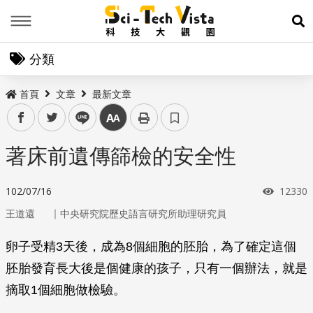
Menu
展
分類
首頁
文章
最新文章
facebook
twitter
line
中
著床前遺傳篩檢的安全性
瀏覽次
102/07/16
12330
｜
王道還
中央研究院歷史語言研究所助理研究員
卵子受精3天後，成為8個細胞的胚胎，為了確定這個
胚胎發育長大後是個健康的孩子，只有一個辦法，就是
摘取1個細胞做檢驗。