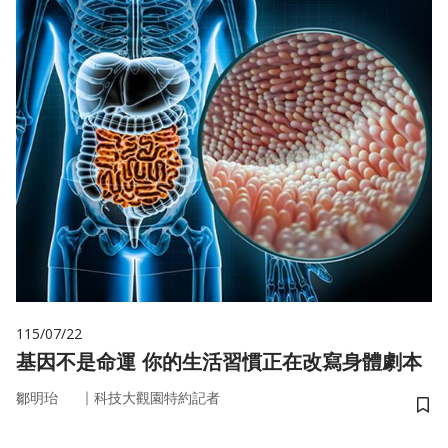
115/07/22
基因不是命運 你的生活習慣正在改寫身體劇本
｜
鄒明珆
科技大觀園特約記者
儲