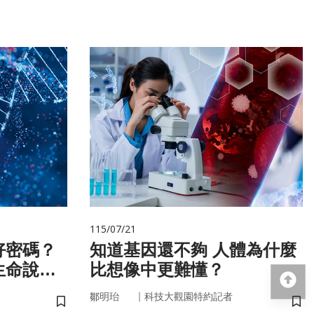
115/07/21
好密碼？
知道基因還不夠 人體為什麼
生命說明
比想像中更難懂？
回
｜
鄒明珆
科技大觀園特約記者
儲存書籤
儲