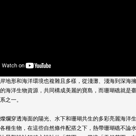
岸地形和海洋環境也複雜且多樣，從淺灘、淺海到深海
富的海洋生物資源，共同構成美麗的寶島，而珊瑚礁就是
系之­一。
燦爛穿透海面的陽光、水下和珊瑚共生的多彩亮麗海洋
及各種生物，在這些自然條件配搭之下，熱帶珊瑚礁不論