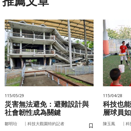
推薦文章
115/05/29
115/04/28
災害無法避免：避難設計與
科技也能
社會韌性成為關鍵
層球員如
｜
｜
鄒明珆
科技大觀園特約記者
陳玉鳳
科
儲存書籤