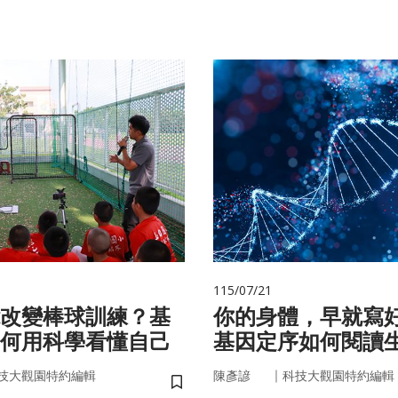
115/07/21
改變棒球訓練？基
你的身體，早就寫
何用科學看懂自己
基因定序如何閱讀
書
｜
技大觀園特約編輯
陳彥諺
科技大觀園特約編輯
儲存書籤