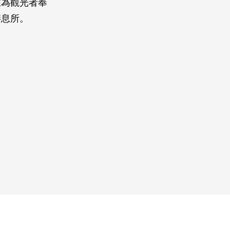
在為觀光者奉
棲息所。