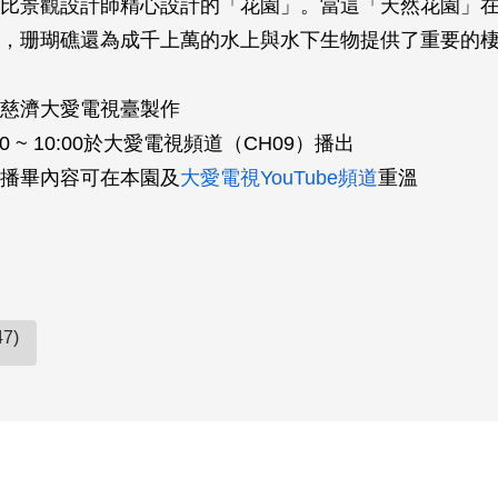
比景­觀設計師精心設計的「花園」。當這「天然花園」
，珊瑚礁還為成千上萬的水上與水下生物提供­了重要的
慈濟大愛電視臺製作
0 ~ 10:00於大愛電視頻道（CH09）播出
播畢內容可在本園及
大愛電視YouTube頻道
重溫
7)