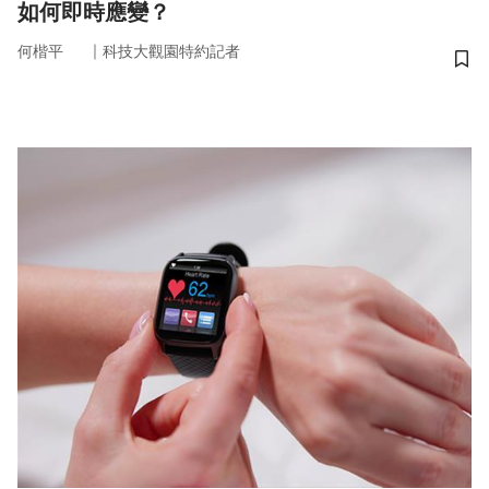
如何即時應變？
｜
何楷平
科技大觀園特約記者
儲