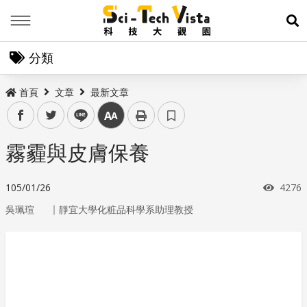
Menu
展
分類
首頁
文章
最新文章
facebook
twitter
line
中
霧霾與皮膚保養
瀏覽
105/01/26
4276
｜
吳珮瑄
靜宜大學化粧品科學系助理教授