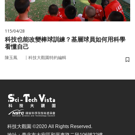
115/04/28
科技也能改變棒球訓練？基層球員如何用科學
看懂自己
｜
陳玉鳳
科技大觀園特約編輯
儲
科技大觀園 ©2020 All Rights Reserved.
地址：臺北市大安區和平東路二段106號22樓