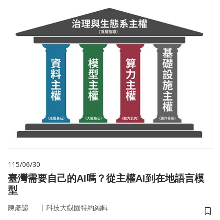
115/06/30
臺灣需要自己的AI嗎？從主權AI到在地語言模
型
｜
陳彥諺
科技大觀園特約編輯
儲