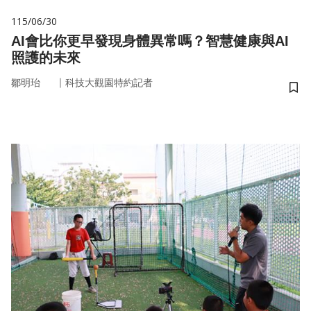
115/06/30
AI會比你更早發現身體異常嗎？智慧健康與AI
照護的未來
｜
鄒明珆
科技大觀園特約記者
儲