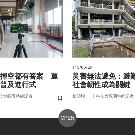
115/05/29
揮空都有答案 運
災害無法避免：避
普及進行式
社會韌性成為關鍵
｜
技大觀園特約記者
鄒明珆
科技大觀園特約記者
儲存書籤
OPEN