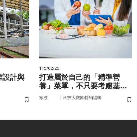
115/02/25
難設計與
打造屬於自己的「精準營
養」菜單，不只要考慮基
因，關鍵更在腸道微生物
｜
寒波
科技大觀園特約編輯
儲存書籤
儲