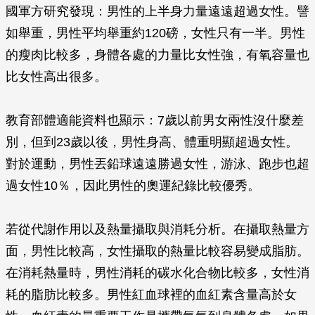
國軍方研究發現：男性的上半身力量遠遠超過女性。譬
如舉重，男性平均舉重約120磅，女性只有一半。男性
的瘦肉比較多，身體各處的力量比女性強，有氧容量也
比女性高出很多。
教育部體適能資料也顯示：7歲以前男女兩性沒什麼差
別，但到23歲以後，男性身高、體重明顯超過女性。
對於運動，男性丟鉛球遠遠勝過女性，游泳、跑步也超
過女性10％，因此男性的奧運紀錄比較優秀。
若從代謝作用以及熱量攝取與消耗分析。在攝取熱量方
面，男性比較高，女性攝取的熱量比較容易變成脂肪。
在消耗熱量時，男性消耗的碳水化合物比較多，女性消
耗的脂肪比較多。男性紅血球裡的血紅素含量高於女