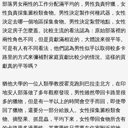
部落男女兩性的工作分配滿平均的，男性負責狩獵，女
性負責採集澱粉類食物。男性決定製作何種武器，女性
決定去哪一個地區採集食物。男性決定紮營地點，女性
決定房子怎麼蓋。比較主流的看法認為：原始部落裡的
兩性角色不同，但是貢獻滿相近的，大體說來很平等。
可是有人有不同看法，他們認為男性似乎以取得較多卡
路里的方式來彌補對家庭貢獻比較少的情況。這樣的貢
獻真的平等嗎？
猶他大學的一位人類學教授霍克跑到巴拉圭北方，在印
地安人部落做了多年觀察發現，男性雖然帶回卡路里很
多的獵物，但是有一半以上的時間會空手而回，即使帶
回了獵物，還要分一部分給族人。女性採集澱粉類食
物、摘堅果、抓昆蟲，平均下來，女性帶回食物所含有