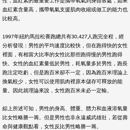
性，血紅素的最重要工作是攜帶氧氣到身體各處，如果
血紅素含量高，攜帶氧氣支援肌肉收縮或做工的能力也
比較高。
1997年紐約馬拉松賽跑總共有30,427人跑完全程，經
分析發現：男性的平均速度比較快，但在跑得快的女性
裡面，有相當大比率的女性比那些跑得慢的男性跑得
快。女性的血紅素量低於男性，耗氧量多於男性，跑長
跑注定吃虧，但是跑百米卻不一定，因為跑百米理論上
換氣較少，女性可以使用肌肉裡原本儲存可釋放的能
量。因此就理論來說，女性跑百米未必一定輸。
綜上所述可知，男性的身高、體重、體力和血液溶氧量
比女性略勝一籌。但是男性也非永遠威武雄壯，若從壽
命與健康觀點看，女性反比男性略勝一籌。