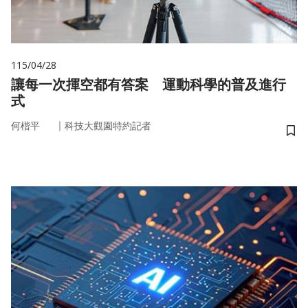
115/04/28
讓每一次揮空都有答案 運動科學的普及進行
式
｜
何楷平
科技大觀園特約記者
儲