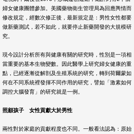
婦女健康團體參加。美國藥物衛生管理局為回應輿情而
修改規定，經數次修正後，最新規定是：男性女性都要
做新藥測試，若不如此，就要停止新藥開發的大規模研
究。
現今設計分析所有與健康有關的研究時，性別是一項相
當重要的基本生物變數。因此醫學上研究婦女健康的重
點，已經逐漸從解剖及生殖系統的研究，轉到荷爾蒙如
何在不同系統裡發揮不同作用的研究，譬如「激素如何
調控大腦發育」的研究就是一例。
照顧孩子 女性貢獻大於男性
兩性對於家庭的貢獻程度也不同。一般看法認為：原始