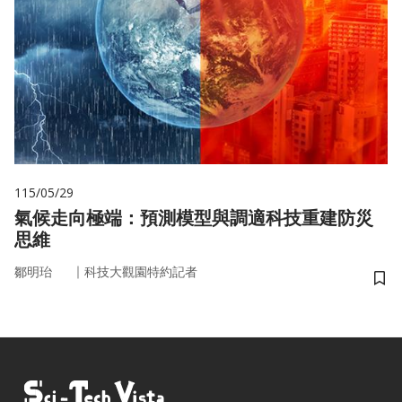
115/05/29
氣候走向極端：預測模型與調適科技重建防災
思維
｜
鄒明珆
科技大觀園特約記者
儲