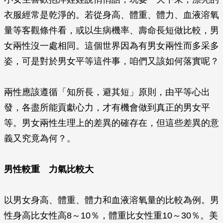
衣服經常是乾淨的。若從身高、體重、體力、血液溶氧
量等客觀條件看，或以生病機率、壽命長短做比較，男
女兩性沒一處相同。這個世界因為有男女兩性而多采多
姿，可是對於男女平等這件事，咱們又該如何落實呢？
兩性應該遵循「知所長，避其短」原則，由平等心出
發，各盡所能貢獻心力，才有機會做到真正的男女平
等。男女兩性生理上的差異的確存在，但這些差異的意
義又究竟為何？。
男性較重 力氣比較大
以男女身高、體重、體力和血液溶氧量的比較為例。男
性身高比女性高8～10％，體重比女性重10～30％。美