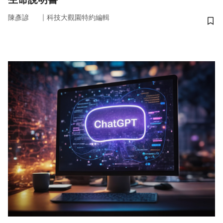
｜
陳彥諺
科技大觀園特約編輯
儲