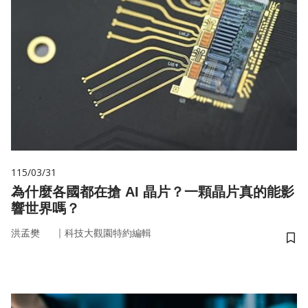
115/03/31
為什麼各國都在搶 AI 晶片？一顆晶片真的能影
響世界嗎？
｜
洪孟樊
科技大觀園特約編輯
儲