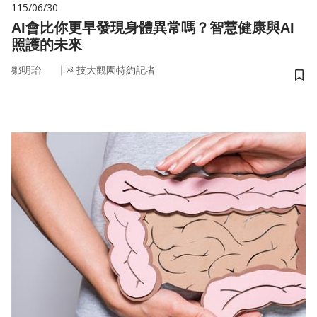
115/06/30
AI會比你更早發現身體異常嗎？智慧健康與AI
照護的未來
｜
鄒明珆
科技大觀園特約記者
儲