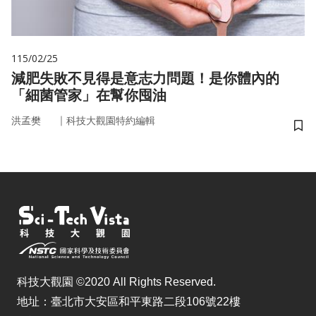
115/02/25
減肥失敗不見得是意志力問題！是你體內的
「細菌管家」在幫你囤油
｜
洪孟樊
科技大觀園特約編輯
儲
科技大觀園 ©2020 All Rights Reserved.
地址：臺北市大安區和平東路二段106號22樓