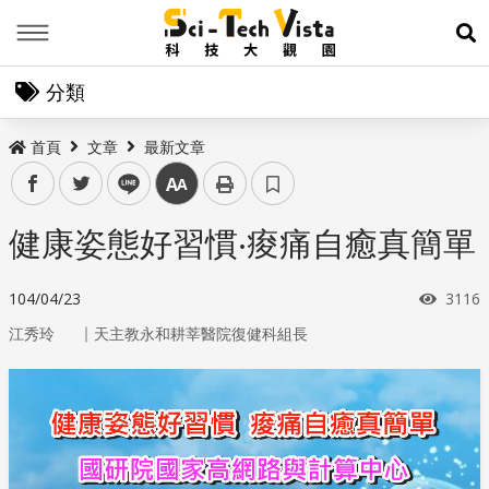
Menu
展
分類
首頁
文章
最新文章
facebook
twitter
line
中
健康姿態好習慣‧痠痛自癒真簡單
瀏覽
104/04/23
3116
｜
江秀玲
天主教永和耕莘醫院復健科組長