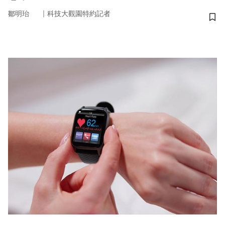
｜
鄒明珆
科技大觀園特約記者
儲