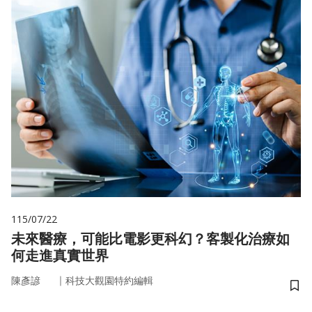
115/07/22
未來醫療，可能比電影更科幻？客製化治療如
何走進真實世界
｜
陳彥諺
科技大觀園特約編輯
儲