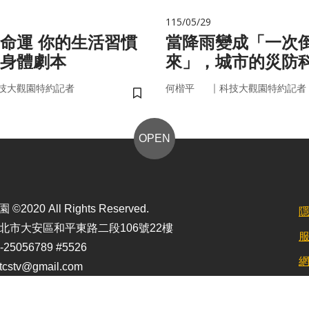
115/05/29
的生活習慣
當降雨變成「一次
身體劇本
來」，城市的災防
即時應變？
｜
技大觀園特約記者
何楷平
科技大觀園特約記者
儲存書籤
OPEN
2020 All Rights Reserved.
北市大安區和平東路二段106號22樓
25056789 #5526
stv@gmail.com