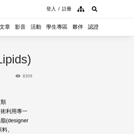
網站導覽
登入
註冊
展開搜尋
文章
影音
活動
學生專區
夥伴
認證
pids)
瀏覽次數
8309
鍵類
技術利用專一
signer
代原料。