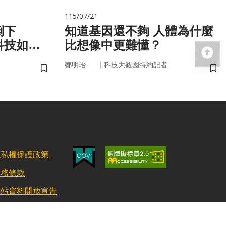
115/07/21
倒下
知道基因還不夠 人體為什麼
科技如何
比想像中更難懂？
回
｜
鄒明珆
科技大觀園特約記者
儲存書籤
儲
隱私權保護政策
服務條款
網站資料開放宣告