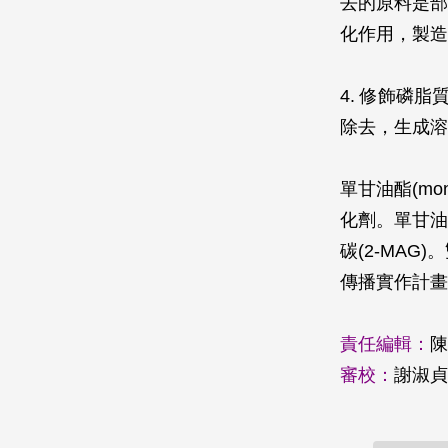
去的原料是部
化作用，製造
4. 修飾磷脂質
除去，生成溶血卵
單甘油酯(mon
化劑。單甘油
碳(2-MAG
傳播實作計畫
責任編輯：
陳
審校：
謝淑貞