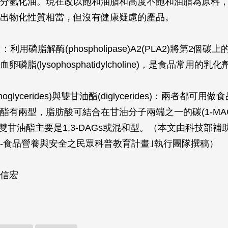
分氫化油。現在改以飽和油脂和高度不飽和油脂為原料
出物化性質相當，但沒有健康疑慮的產品。
：利用磷脂解酶(phospholipase)A2(PLA2)將第2個
磷脂(lysophosphatidylcholine)，是食品常用的乳化
oglycerides)與雙甘油酯(diglycerides)：兩者都可
酯有兩型，脂肪酸可結合在甘油分子兩端之一的碳(1-MA
)。雙甘油酯主要是1,3-DAGs或混和型。（本文由科技部補
-食品營養與安全之民眾科普教育計畫｣執行團隊撰稿）
信宏