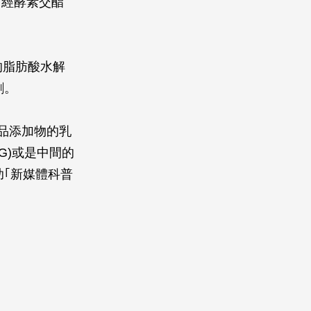
，經酵素交酯
碳上的脂肪酸水解
劑。
用做食品添加物的乳
G)或是中間的
助｢新媒體科普