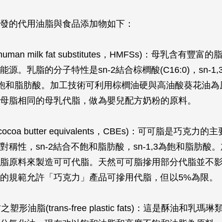
發的代用油脂與食品添加物如下：
human milk fat substitutes，HMFSs)：母乳含有豐
源。乳脂的分子特性是sn-2結合棕櫚酸(C16:0)，sn-1
1)等不飽和脂肪酸。加工技術可利用棕櫚油硬與高油酸葵花油
母脂相同的母乳代脂，做為嬰兒配方奶粉的原料。
cocoa butter equivalents，CBEs)：可可脂是巧克
對稱性，sn-2結合不飽和脂肪酸，sn-1,3為飽和脂肪酸
脂原料來製造可可代脂。天然可可脂摻用部分代脂並不
的規範允許「巧克力」產品可摻用代脂，但以5%為限。
之塑形油脂(trans-free plastic fats)：這是酥油和乳