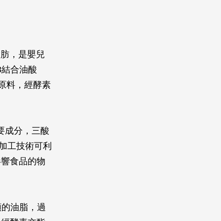
富的脂肪，是嬰兒
,3結合油酸
為原料，經酵素
力的主要成分，三酸
。加工技術可利
影響食品的物
瑪琳類的油脂，過