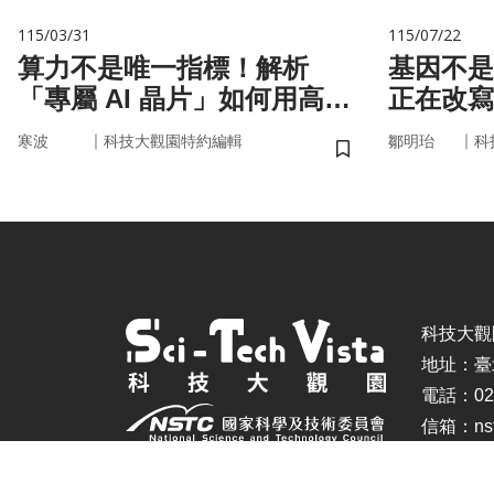
115/03/31
115/07/22
算力不是唯一指標！解析
基因不是命運 你
「專屬 AI 晶片」如何用高效
正在改寫
率驅動未來
｜
｜
寒波
科技大觀園特約編輯
鄒明珆
科
儲存書籤
科技大觀園 ©
地址：臺
電話：02-
信箱：nstc