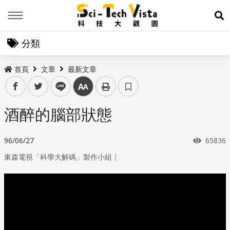
Menu
展
分類
首頁
文章
最新文章
facebook
twitter
line
中
酒醉的腦部狀態
瀏覽次
96/06/27
65836
｜
東森電視「科學大解碼」製作小組