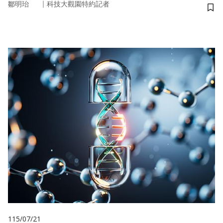
｜
鄒明珆
科技大觀園特約記者
儲
115/07/21