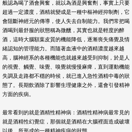
般認為喝了酒會興奮，就以為酒是興奮劑，事實上只要
超過一定濃度，酒精就變成是一種中樞神經抑制劑，它
會阻斷神經元的傳導，使人失去自制能力。我們常把喝
酒喝到最舒服的狀態稱為微醺，其實也就是輕度的醉
酒，這時大腦額葉皮質的機能降低，逐漸喪失痛覺及情
緒認知的管理能力。而隨著血液中的酒精濃度越來越
高，腦神經系的各種機能也就越來越受到抑制，於是人
的視覺、觸覺、味覺、嗅覺就慢慢麻痺，直到運動機能
失調及走路都不穩的時候，就已進入急性酒精中毒的狀
態了。長期飲酒除了影響生理健康之外，還會引發精神
方面的疾病。
最常看到的就是酒精性精神病：酒精性精神病最常見的
就是酒精性幻覺症，那個就是酒精在大腦裡面造成破壞
以後，所形成的一種精神疾病的狀態。