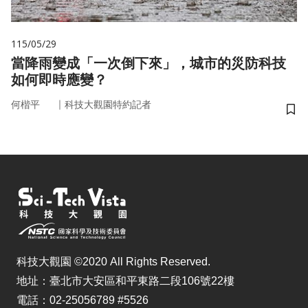
115/05/29
當降雨變成「一次倒下來」，城市的災防科技
如何即時應變？
｜
何楷平
科技大觀園特約記者
儲
科技大觀園 ©2020 All Rights Reserved.
地址：臺北市大安區和平東路二段106號22樓
電話：02-25056789 #5526