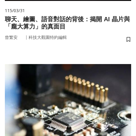
115/03/31
聊天、繪圖、語音對話的背後：揭開 AI 晶片與
「龐大算力」的真面目
｜
曾繁安
科技大觀園特約編輯
儲