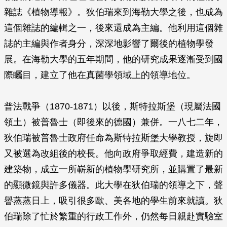
雜誌《植物導報》。狄伯瑞來到海勒大學之後，也成為
這個雜誌的編輯之一，後來還成為主編。他利用這個雜
誌的主編與作者身分，深深地影響了爾後的植物學發
展。在海勒大學的五年期間，他的研究成果逐漸受到國
際矚目，建立了他在真菌學領域上的領導地位。
普法戰爭（1870-1871）以後，斯特拉斯堡（現屬法國
領土）被普魯士（即後來的德國）兼併。一八七二年，
狄伯瑞被普魯士政府任命為斯特拉斯堡大學教授，旋即
又被選為改組後的校長。他向政府爭取經費，建造新的
建築物，成立一所嶄新的植物學研究所，並購置了最新
的顯微鏡與許多儀器。此大學在狄伯瑞的領導之下，聲
譽蒸蒸日上，吸引很多歐、美各地的學生前來就讀。狄
伯瑞除了忙於繁重的行政工作外，仍然每日親赴實驗室