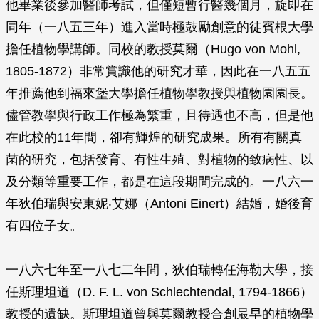
他畢業後參加醫師考試，但僅短暫行醫幾個月，旋即在
同年（一八五三年）進入當時極鼓勵創意的徒賓根大學
擔任植物學講師。同校的教授莫爾（Hugo von Mohl,
1805-1872）非常賞識他的研究才華，因此在一八五五
年推薦他到福來堡大學擔任植物學教授與植物園園長。
儘管教學與行政工作極為繁重，且待遇也不高，但是他
在此校的11年間，卻有輝煌的研究成果。所有有關真
菌的研究，包括發育、有性生殖、對植物的致病性、以
及分類等重要工作，都是在這段期間完成的。一八六一
年狄伯瑞與安東妮‧艾娜（Antoni Einert）結婚，婚後育
有四位子女。
一八六七年至一八七二年間，狄伯瑞轉任海勒大學，接
任斯理坦道（D. F. L. von Schlechtendal, 1794-1866）
教授的遺缺。斯理坦道曾與莫爾教授合創最早的植物學