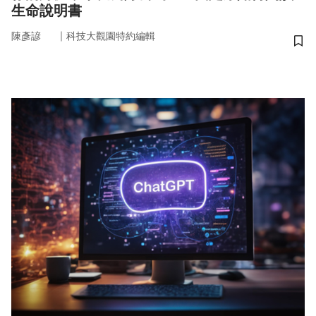
生命說明書
｜
陳彥諺
科技大觀園特約編輯
儲