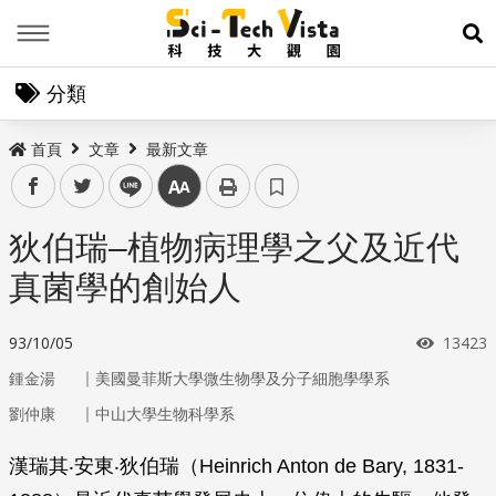
Menu
展
分類
首頁
文章
最新文章
facebook
twitter
line
中
狄伯瑞–植物病理學之父及近代
真菌學的創始人
瀏覽次
93/10/05
13423
｜
鍾金湯
美國曼菲斯大學微生物學及分子細胞學學系
｜
劉仲康
中山大學生物科學系
漢瑞其‧安東‧狄伯瑞（Heinrich Anton de Bary, 1831-