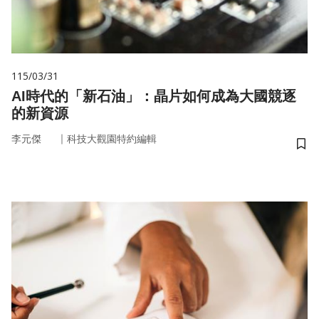
115/03/31
AI時代的「新石油」：晶片如何成為大國競逐
的新資源
｜
李元傑
科技大觀園特約編輯
儲