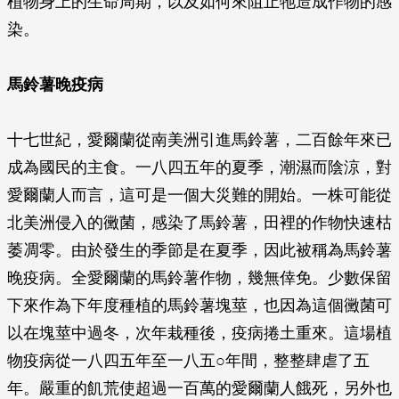
植物身上的生命周期，以及如何來阻止牠造成作物的感
染。
馬鈴薯晚疫病
十七世紀，愛爾蘭從南美洲引進馬鈴薯，二百餘年來已
成為國民的主食。一八四五年的夏季，潮濕而陰涼，對
愛爾蘭人而言，這可是一個大災難的開始。一株可能從
北美洲侵入的黴菌，感染了馬鈴薯，田裡的作物快速枯
萎凋零。由於發生的季節是在夏季，因此被稱為馬鈴薯
晚疫病。全愛爾蘭的馬鈴薯作物，幾無倖免。少數保留
下來作為下年度種植的馬鈴薯塊莖，也因為這個黴菌可
以在塊莖中過冬，次年栽種後，疫病捲土重來。這場植
物疫病從一八四五年至一八五○年間，整整肆虐了五
年。嚴重的飢荒使超過一百萬的愛爾蘭人餓死，另外也