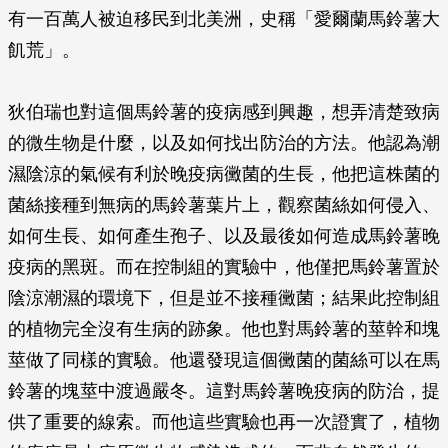
有一百萬人被迫移民到北美洲，史稱「愛爾蘭馬鈴薯大
飢荒」。
狄伯瑞也對這個馬鈴薯的疫病感到興趣，想弄清楚致病
的微生物是什麼，以及如何找出防治的方法。他認為潮
濕陰涼的氣候有利於晚疫病黴菌的生長，他把這株菌的
菌絲接種到無病的馬鈴薯葉片上，觀察菌絲如何侵入、
如何生長、如何產生孢子、以及最後如何造成馬鈴薯晚
疫病的黑斑。而在控制組的實驗中，他僅把馬鈴薯置於
陰涼潮濕的環境下，但是並不接種黴菌；結果此控制組
的植物完全沒有生病的跡象。他也對馬鈴薯的莖幹和塊
莖做了同樣的實驗。他還發現這個黴菌的菌絲可以在馬
鈴薯的塊莖中渡過嚴冬。這對馬鈴薯晚疫病的防治，提
供了重要的線索。而他這些實驗也再一次證實了，植物