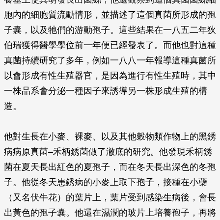
胞內的細胞質流動情形，並描述了這個真菌所形成的孢
子囊，以及牠們的游動孢子。這些結果在一八五二年狄
伯瑞獲得醫學學位前一年便已經發表了。而他也對這種
真菌持續研究了多年，例如一八八一年報導這種真菌所
以會形成有性生殖器官，是因為進行有性生殖時，其中
一株品系會分泌一種因子來誘導另一株形成生殖的構
造。
他對生長在小麥、裸麥、以及其他穀物類作物上的黑銹
病病原真菌–禾柄銹菌做了澈底的研究。他發現禾柄銹
菌在夏天長出紅色的夏孢子，而在冬天長出深色的冬孢
子。他從冬天患銹病的小麥上取下孢子，接種在小蘗
（又名伏牛花）的葉片上，葉片受到感染生病後，會長
出黃色的孢子囊。他還在濕潤的玻片上培養孢子，再將