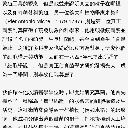
繁殖工具的觀念，但是他並未證明真菌的種子在哪裡，
以及如何萌發與繁殖。另一位義大利植物學家米契利
（Pier Antonio Micheli, 1679-1737）則是第一位真正
觀察到真菌孢子萌發現象的科學家，他用顯微鏡觀察並
記錄了孢子的萌發、生長出菌絲、甚至直到產生子實體
為止。之後許多科學家也紛紛以真菌為對象，研究牠們
的細胞構造與功能，因而在一八四○年代提出所謂的
「細胞學說」。但是真正使真菌學的研究發揚光大，成
為一門學問，則非狄伯瑞莫屬了。
狄伯瑞在他攻讀醫學學位時，即開始研究真菌。他首先
觀察了一種稱為「層出綿黴」的水黴菌的細胞構造及生
活史。這種黴菌常會導致一些植物（例如水稻）的綿腐
病。他成功分離出這個黴菌的孢子，把牠接種到人工培
養基上使其萌發長出菌絲，他還觀察到這個真菌菌絲細