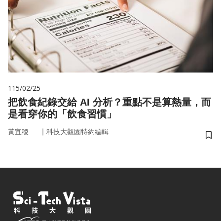
115/02/25
把飲食紀錄交給 AI 分析？重點不是算熱量，而
是看穿你的「飲食習慣」
｜
黃宜稜
科技大觀園特約編輯
儲