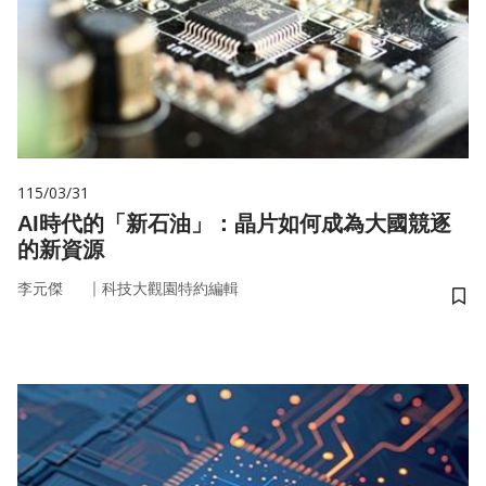
115/03/31
AI時代的「新石油」：晶片如何成為大國競逐
的新資源
｜
李元傑
科技大觀園特約編輯
儲