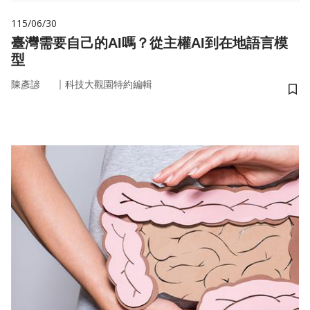
115/06/30
臺灣需要自己的AI嗎？從主權AI到在地語言模
型
｜
陳彥諺
科技大觀園特約編輯
儲