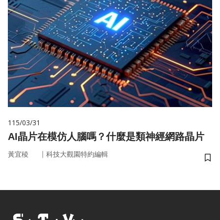
115/03/31
AI晶片在模仿人腦嗎？什麼是類神經網路晶片
｜
黃宜稜
科技大觀園特約編輯
儲