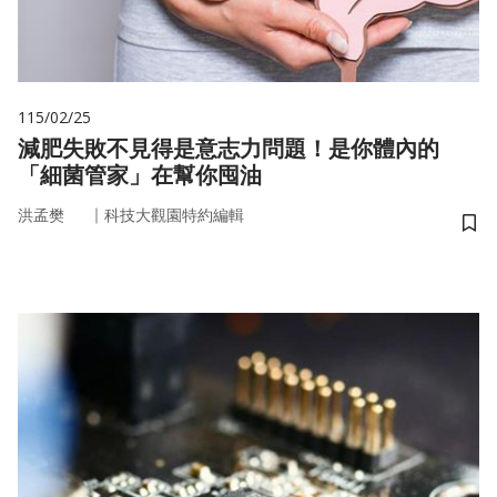
115/02/25
減肥失敗不見得是意志力問題！是你體內的
「細菌管家」在幫你囤油
｜
洪孟樊
科技大觀園特約編輯
儲