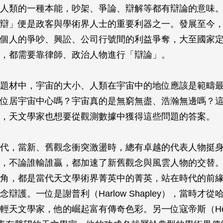
人類的一種本能，吵架、爭論、辯解等都有辯論的意味
辯」便是政客與學術界人士的重要利器之一。發展至今
個人的爭吵、興訟、公司行號間的利益爭奪，大至國家
，都需要靠律師、政治人物進行「辯論」。
題材中，宇宙的大小、人類在宇宙中的地位應該是範疇
位居宇宙中心嗎？宇宙真的是無窮無盡、浩瀚無邊嗎？
，天文學家也想要從觀測數據中獲得這些問題的答案。
代，當新、舊觀念衝突激盪時，總有卓越的代表人物挺
，不論誰輸誰贏，都加速了新舊觀念與風雲人物的交替
角，都是當代天文學術界菁英中的菁英，站在時代的前
辯護。一位是謝普利（Harlow Shapley），當時才
輕天文學家，他的崛起富有傳奇色彩。另一位寇帝斯（Hebe