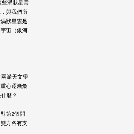
這些渦狀星雲
統，與我們所
些渦狀星雲是
們宇宙（銀河
有兩派天文學
的重心逐漸彙
是什麼？
對第2個問
。雙方各有支