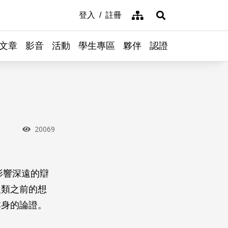
網站導覽
登入
註冊
展開搜尋
文章
影音
活動
學生專區
夥伴
認證
瀏覽次數
20069
影響深遠的辯
人類之前的想
本身的論證。