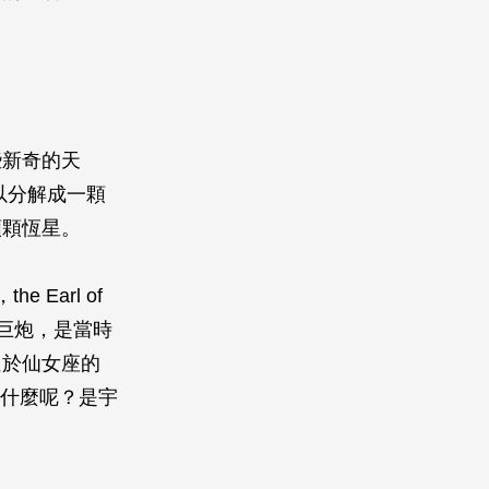
些新奇的天
以分解成一顆
顆顆恆星。
 Earl of
個巨炮，是當時
位於仙女座的
是什麼呢？是宇