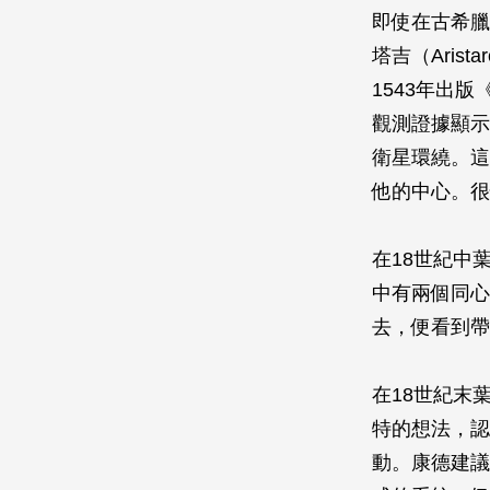
即使在古希臘
塔吉（Aris
1543年出
觀測證據顯示
衛星環繞。這
他的中心。很
在18世紀中葉
中有兩個同心
去，便看到帶
在18世紀末
特的想法，認
動。康德建議