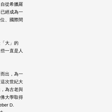
。自從希臘羅
，已經成為一
定位、國際間
最「大」的
這些一直是人
身而出，為一
。這次世紀大
緣，為古老與
從哈佛大學取得
r D.