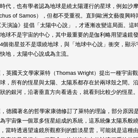
時代，也有學者認為地球是繞太陽運行的星球，例如沙
tarchus of Samos），但都不受重視。直到歐洲文藝復
版《天演論》提倡「太陽中心說」，才逐漸改變這局面。這
地球不是宇宙的中心，其中最重要的是伽利略用望遠鏡發
4個衛星並不是環繞地球，與「地球中心說」衝突，顯示
快地，太陽中心說成為主流。
，英國天文學家萊特（Thomas Wright）提出一種宇
球，所有的恆星與太陽、太陽系都存在於兩球殼之間。
狀的銀河，沿著垂直方向看過去，就看到比較少的恆星
葉，德國著名的哲學家康德修訂了萊特的理論，部分原因
為宇宙像一個眾多恆星組成的系統，這系統像太陽系般
，當時透過望遠鏡所觀察到的黯淡星雲，可能就是這種