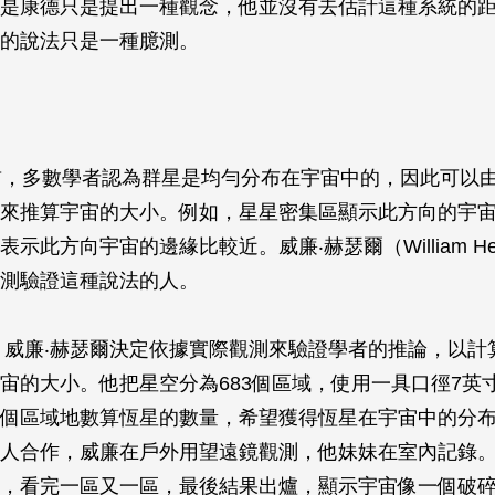
是康德只是提出一種觀念，他並沒有去估計這種系統的
的說法只是一種臆測。
前，多數學者認為群星是均勻分布在宇宙中的，因此可以
來推算宇宙的大小。例如，星星密集區顯示此方向的宇
示此方向宇宙的邊緣比較近。威廉‧赫瑟爾（William Her
測驗證這種說法的人。
代，威廉‧赫瑟爾決定依據實際觀測來驗證學者的推論，以計
宙的大小。他把星空分為683個區域，使用一具口徑7英
個區域地數算恆星的數量，希望獲得恆星在宇宙中的分
人合作，威廉在戶外用望遠鏡觀測，他妹妹在室內記錄
，看完一區又一區，最後結果出爐，顯示宇宙像一個破