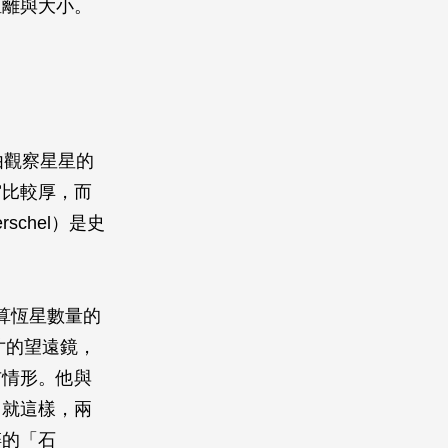
距離與大小。
由觀察星星的
宙比較厚，而
schel）是史
算恆星數量的
寸的望遠鏡，
布情形。他與
。就這樣，兩
碎的「石