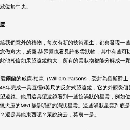
致位於中央。
麼
給我們意外的禮物，每次有新的技術產生，都會發現一
愈做愈大，威廉‧赫瑟爾也看見許多雲狀物，其中有些可
此他相信如果望遠鏡夠大，所有的雲狀物都能分解成一
爾蘭的威廉‧柏森（William Parsons，受封為羅斯爵士，the
在1845年完成一具直徑6英尺的反射式望遠鏡，它的外觀像
望遠鏡。他用這具望遠鏡看到一些旋渦狀的星雲，例如
、獵犬座的M51都是明顯的渦狀星雲。這些渦狀星雲到底
？還是其他東西呢？眾說紛云，莫衷一是。