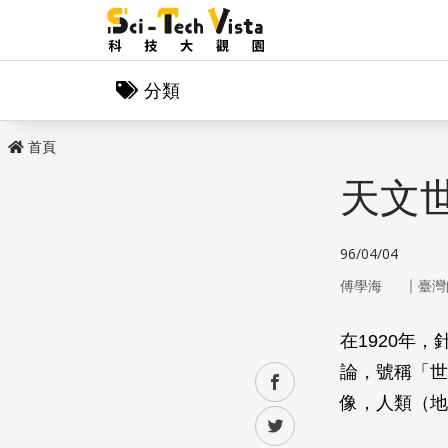
分類
首頁
天文
96/04/04
｜
傅學海
臺灣
在1920年
論，號稱「世
facebook
像，人類（地
twitter