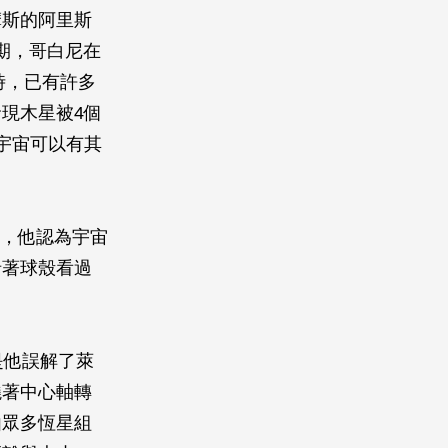
摩斯的阿里斯
興時期，哥白尼在
時，已有許多
現木星被4個
宇宙可以有其
宙觀，他認為宇宙
沿著球殼看過
。
是他誤解了萊
繞著中心軸轉
由眾多恆星組