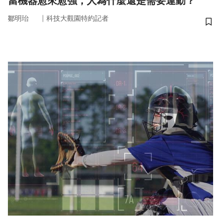
當機器愈來愈強，人為什麼還是需要運動？
｜
鄒明珆
科技大觀園特約記者
儲