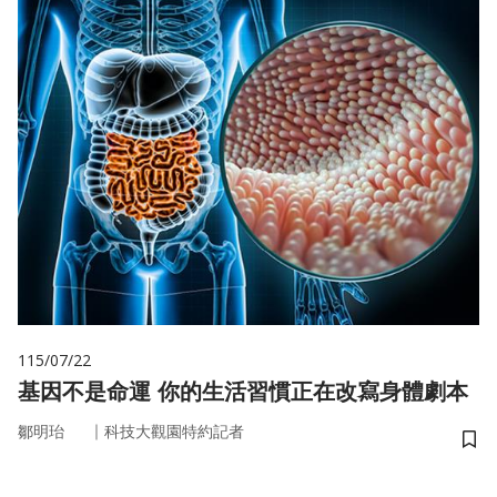
115/07/22
基因不是命運 你的生活習慣正在改寫身體劇本
｜
鄒明珆
科技大觀園特約記者
儲