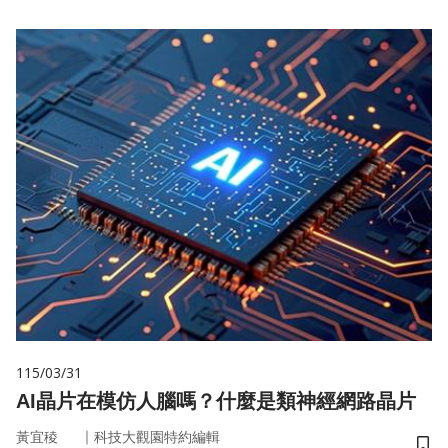
115/03/31
AI晶片在模仿人腦嗎？什麼是類神經網路晶片
｜
黃宜稜
科技大觀園特約編輯