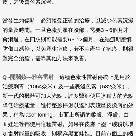
皮，之後會色素沉著。
當發生灼傷時，必須接受正確的治療，以減少色素沉澱
的量及時間。一旦色素沉澱在臉部，需要3～6個月才
會消退，在四肢則可能需要6～12個月。在結痂期應慎
防傷口感染，以免產生疤痕，若不幸產生了疤痕，則很
難完全治癒，需靠其他方法來改善。
Q -開關釹—雅各雷射
這種色素性雷射傳統上是用於
治療刺青（1064奈米）及一些表淺色素（532奈米）。
新一代的機器可加大光點，許多醫師使用這種大的光點
降低治療能量，進行整臉掃射以達到表淺磨皮換膚的效
果，稱為laser toning。市面上所謂的柔膚、淨膚、白
面娃娃等都使用這種雷射。如果在皮膚上塗上碳粉以增
加雷射能量的吸收，則稱為黑面娃娃。目前市面上的機