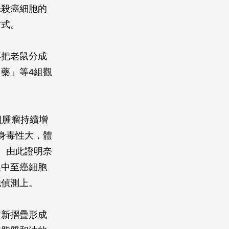
擊殺癌細胞的
方式。
再把老鼠分成
藥」等4組觀
組腫瘤持續增
身毒性大，體
。由此證明奈
集中至癌細胞
胞偵測上。
重新摺疊形成