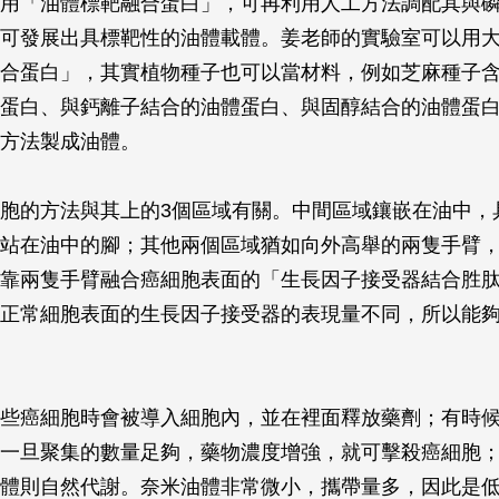
用「油體標靶融合蛋白」，可再利用人工方法調配其與
可發展出具標靶性的油體載體。姜老師的實驗室可以用
合蛋白」，其實植物種子也可以當材料，例如芝麻種子含
蛋白、與鈣離子結合的油體蛋白、與固醇結合的油體蛋
方法製成油體。
胞的方法與其上的3個區域有關。中間區域鑲嵌在油中，
站在油中的腳；其他兩個區域猶如向外高舉的兩隻手臂
靠兩隻手臂融合癌細胞表面的「生長因子接受器結合胜
正常細胞表面的生長因子接受器的表現量不同，所以能
些癌細胞時會被導入細胞內，並在裡面釋放藥劑；有時
一旦聚集的數量足夠，藥物濃度增強，就可擊殺癌細胞
體則自然代謝。奈米油體非常微小，攜帶量多，因此是