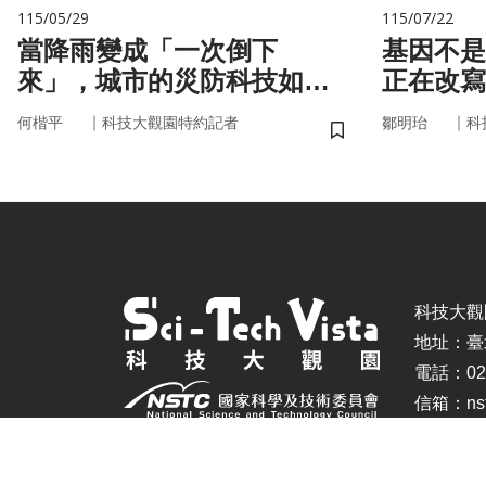
115/05/29
115/07/22
當降雨變成「一次倒下
基因不是命運 你
來」，城市的災防科技如何
正在改寫
即時應變？
｜
｜
何楷平
科技大觀園特約記者
鄒明珆
科
儲存書籤
科技大觀園 ©
地址：臺
電話：02-
信箱：nstc