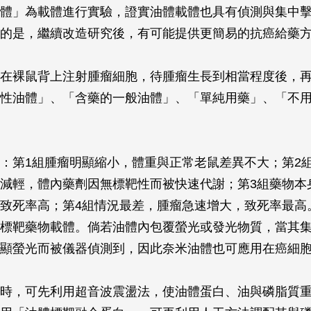
體」為載體進行實驗，證實油體載體也具有偵測與集中
的是，繼續改造研究後，有可能提供更簡易的抗癌給藥
在裸鼠背上注射腫瘤細胞，待腫瘤生長到相當程度後，
性油體」、「含藥的一般油體」、「單純用藥」、「不用
：第1組腫瘤明顯縮小，體重與正常老鼠差異不大；第2
減輕，體內藥劑因無標靶性而被快速代謝；第3組藥物本
致死率高；第4組情況最差，腫瘤急速增大，致死率最高
標靶藥物載體。倘若油體內包覆螢光或發光物質，當其
顯螢光而被儀器偵測到，因此奈米油體也可應用在癌細
時，可先利用超音波震盪法，使油體蛋白、油與磷脂質