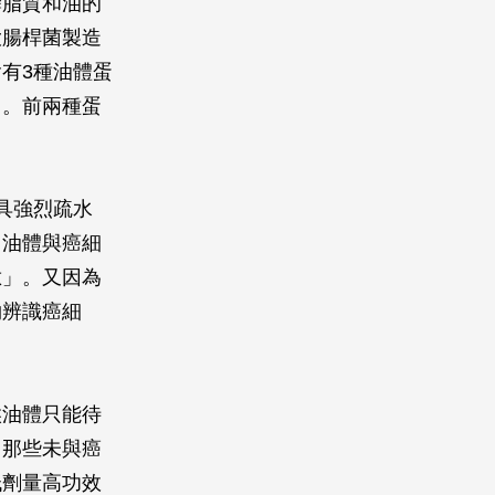
磷脂質和油的
大腸桿菌製造
有3種油體蛋
白。前兩種蛋
具強烈疏水
，油體與癌細
肽」。又因為
夠辨識癌細
候油體只能待
；那些未與癌
低劑量高功效