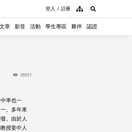
網站導覽
登入
註冊
展開搜尋
文章
影音
活動
學生專區
夥伴
認證
瀏覽次數
28051
命中率也一
之一。多年來
開發。由於人
副教授姜中人