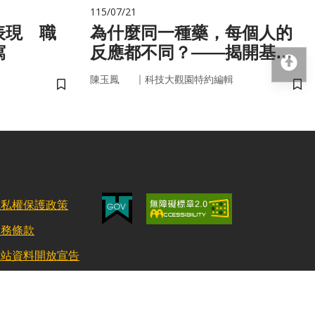
115/07/21
表現 職
為什麼同一種藥，每個人的
寫
反應都不同？——揭開基因
回
的用藥密碼
｜
陳玉鳳
科技大觀園特約編輯
儲存書籤
儲
隱私權保護政策
服務條款
網站資料開放宣告