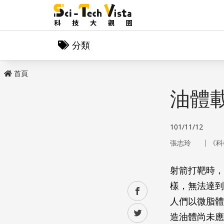
分類
首頁
油體
101/11/12
｜
張志玲
《科
射箭打靶時，
樣，無法達到
facebook
人們以微脂體
twitter
造油體尚未應