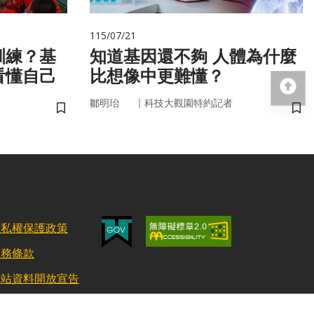
115/07/21
訓練？基
知道基因還不夠 人體為什麼
看懂自己
比想像中更難懂？
回
｜
鄒明珆
科技大觀園特約記者
儲存書籤
儲
隱私權保護政策
服務條款
網站資料開放宣告