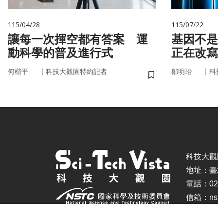
115/04/28
115/07/22
讓每一次揮空都有答案 運
基因不是命運 你
動科學的普及進行式
正在改寫
｜
｜
何楷平
科技大觀園特約記者
鄒明珆
科
儲存書籤
科技大觀園 ©
地址：臺
電話：02-
信箱：nstc