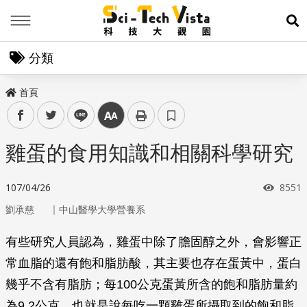
Menu
展
分類
首頁
facebook
twitter
line
中
雞蛋的食用知識和相關科學研究
瀏覽
107/04/26
8551
｜
劉承慈
中山醫學大學營養系
有些研究人員認為，雞蛋中除了膽固醇之外，會影響正
常血脂的還有飽和脂肪酸，其主要也存在蛋黃中，蛋白
幾乎不含有脂肪；每100公克蛋黃所含的飽和脂肪量約
為9.2公克，也就是說每吃一顆雞蛋所攝取到的飽和脂