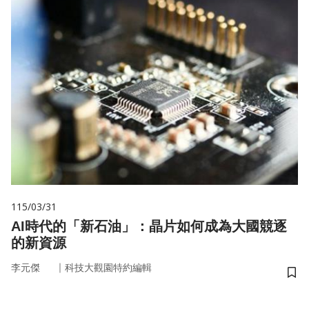
115/03/31
AI時代的「新石油」：晶片如何成為大國競逐
的新資源
｜
李元傑
科技大觀園特約編輯
儲