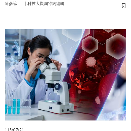
｜
陳彥諺
科技大觀園特約編輯
儲
115/07/21