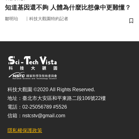
知道基因還不夠 人體為什麼比想像中更難懂？
｜
鄒明珆
科技大觀園特約記者
儲
科技大觀園 ©2020 All Rights Reserved.
地址：臺北市大安區和平東路二段106號22樓
電話：02-25056789 #5526
信箱：nstcstv@gmail.com
隱私權保護政策