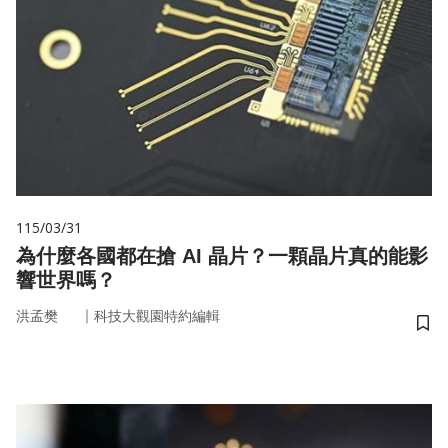
115/03/31
為什麼各國都在搶 AI 晶片？一顆晶片真的能影
響世界嗎？
｜
洪孟樊
科技大觀園特約編輯
儲