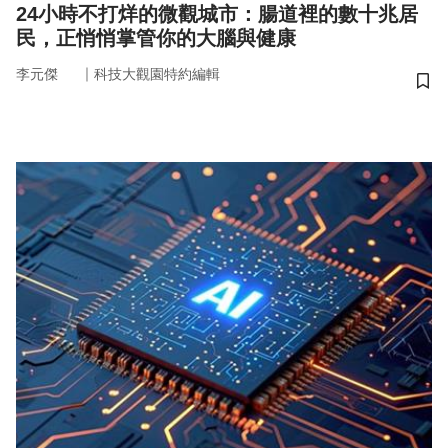
24小時不打烊的微觀城市：腸道裡的數十兆居
民，正悄悄掌管你的大腦與健康
｜
李元傑
科技大觀園特約編輯
儲