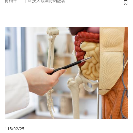
｜
何楷平
科技大觀園特約記者
儲
115/02/25