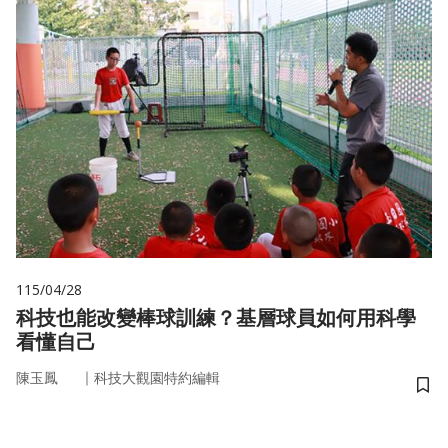
115/04/28
科技也能改變棒球訓練？基層球員如何用科學
看懂自己
｜
陳玉鳳
科技大觀園特約編輯
儲