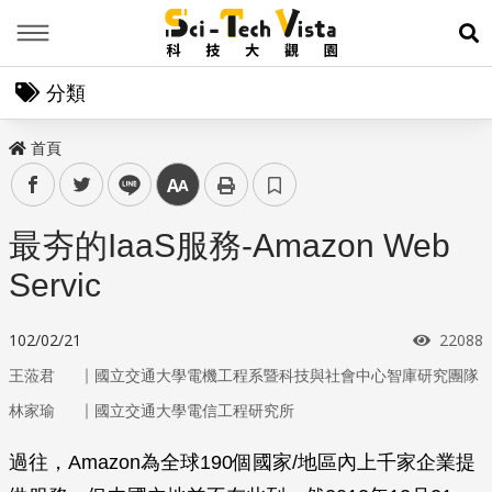
Menu
展
分類
首頁
facebook
twitter
line
中
最夯的IaaS服務-Amazon Web
Servic
瀏覽次
102/02/21
22088
｜
王蒞君
國立交通大學電機工程系暨科技與社會中心智庫研究團隊
｜
林家瑜
國立交通大學電信工程研究所
過往，Amazon為全球190個國家/地區內上千家企業提