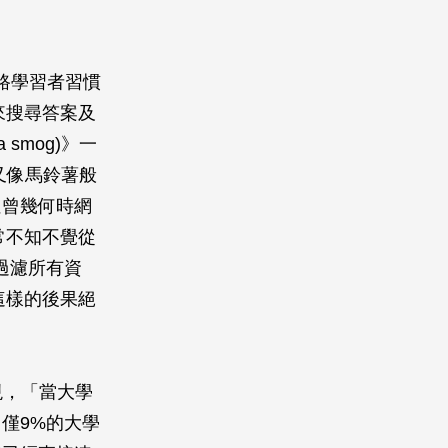
路學習者習慣
來搜尋答案及
 smog)》一
又像馬鈴薯般
但曾幾何時網
常不知不覺從
及過濾所有資
這樣的後果絕
t)發現，「當大學
僅9%的大學