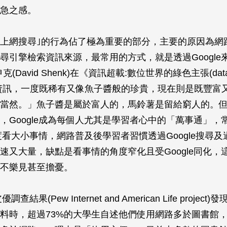
急之感。
上網搜尋｣的行為佔了極為重要的部分，主要的原因為網
尋引擎檢索資訊來源，最常用的方式，就是透過Google
(David Shenk)在《資訊超載:數位世界的綠色主張(data
資訊，一度既稀有又像魚子醬般的珍貴，現在則是既豐富
當然。」魚子醬是屬於富人的，馬鈴薯是留給窮人的。
，Google成為每個人尤其是學習者心中的「萬事通」，
e角度看大小事情，網路普及後學習者習慣透過Google搜尋
速又大量，缺點是看事情的角度窄化且受Google同化，
不樂見甚至擔憂。
調查結果(Pew Internet and American Life projec
料時，超過73%的大學生自述他們使用網路多於圖書館，