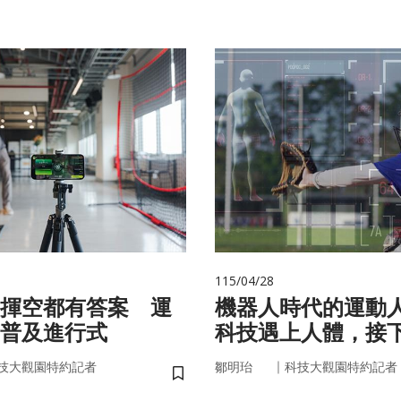
115/04/28
揮空都有答案 運
機器人時代的運動
普及進行式
科技遇上人體，接
接手？
｜
技大觀園特約記者
鄒明珆
科技大觀園特約記者
儲存書籤