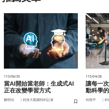
115/06/30
115/04/28
當AI開始當老師：生成式AI
讓每一次
正在改變學習方式
動科學的
｜
｜
鄒明珆
科技大觀園特約記者
何楷平
科
儲存書籤