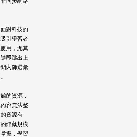
與非同步網路
而面對科技的
能吸引學習者
以使用，尤其
，隨即跳出上
時間內篩選彙
務。
書館的資源，
訊內容無法整
館的資源有
館的館藏規模
準掌握，學習