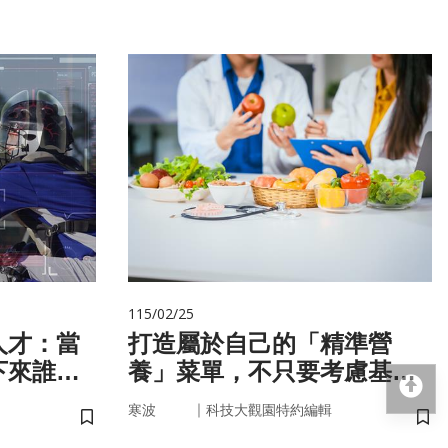
115/02/25
人才：當
打造屬於自己的「精準營
下來誰來
養」菜單，不只要考慮基
回
因，關鍵更在腸道微生物
｜
寒波
科技大觀園特約編輯
儲存書籤
儲