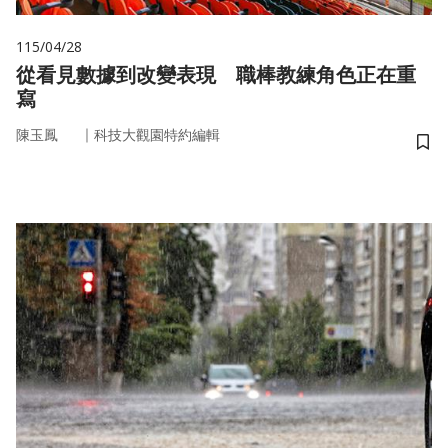
115/04/28
從看見數據到改變表現 職棒教練角色正在重
寫
｜
陳玉鳳
科技大觀園特約編輯
儲