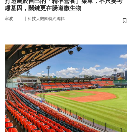
打造屬於自己的「精準營養」菜單，不只要考
慮基因，關鍵更在腸道微生物
｜
寒波
科技大觀園特約編輯
儲