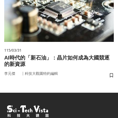
115/03/31
AI時代的「新石油」：晶片如何成為大國競逐
的新資源
｜
李元傑
科技大觀園特約編輯
儲