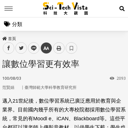
Menu
展
分類
首頁
facebook
twitter
line
中
讓數位學習更有效率
瀏覽
100/08/03
2093
｜
范賢娟
臺灣師範大學科學教育研究所
邁入21世紀後，數位學習系統已廣泛應用於教育與企
業界。目前國內幾乎所有的大專校院都採用數位學習系
統，常見的有Moodl e、iCAN、Blackboard等。這些平
台都可以讓老師上傳影音教材，以供學生下載；學生也