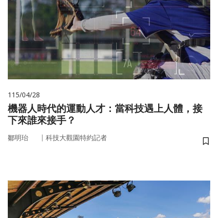
115/04/28
機器人時代的運動人才：當科技遇上人體，接
下來誰來接手？
｜
鄒明珆
科技大觀園特約記者
儲