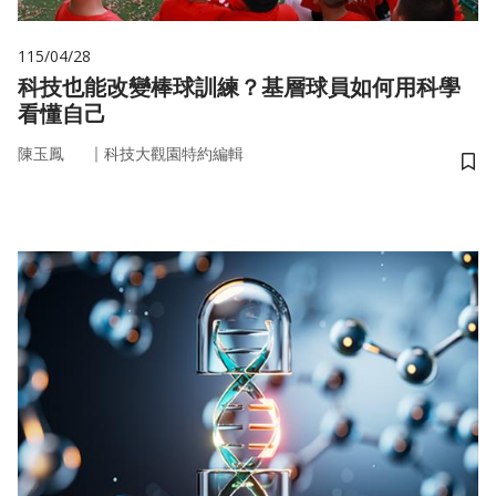
115/04/28
科技也能改變棒球訓練？基層球員如何用科學
看懂自己
｜
陳玉鳳
科技大觀園特約編輯
儲