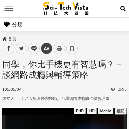
Menu
展
分類
首頁
facebook
twitter
line
中
同學，你比手機更有智慧嗎？－
談網路成癮與輔導策略
瀏覽
105/05/04
2690
｜
張立人
台大兒童醫院醫師／台灣網路成癮防治學會理事