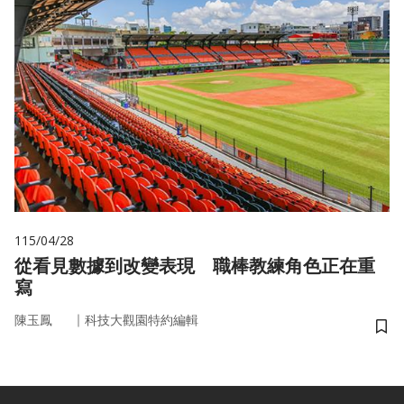
115/04/28
從看見數據到改變表現 職棒教練角色正在重
寫
｜
陳玉鳳
科技大觀園特約編輯
儲