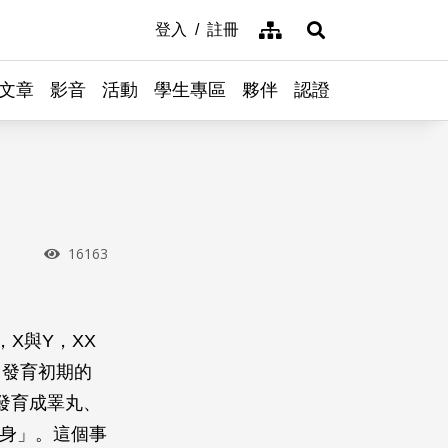
網站導覽
登入
註冊
展開搜尋
文章
影音
活動
學生專區
夥伴
認證
瀏覽次數
16163
X與Y，XX
，發育初期的
發育成睪丸、
女身」。這個事