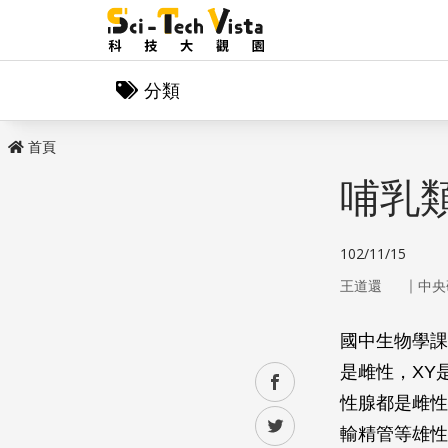
分類
首頁
哺乳
102/11/15
｜
王道還
中央
國中生物學課
是雌性，XY
facebook
性腺都是雌性
twitter
輸精管等雄性