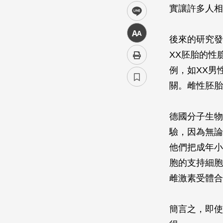
實讓許多人相
line
中
後來的研究發
XX胚胎的性
例，如XX男
關。雌性胚胎
德國分子生物學家
驗，因為無論
他們把成年小
胞的支持細胞
雌激素受體合
簡言之，即使