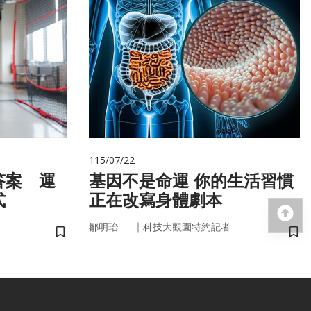
115/07/22
答案 運
基因不是命運 你的生活習慣
式
正在改寫身體劇本
回
｜
鄒明珆
科技大觀園特約記者
儲存書籤
儲