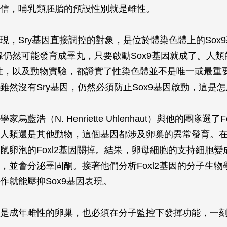
信，哺乳類胚胎的預設性別就是雌性。
現，
Sry
基因直接調控的對象，是位於體染色體上的
Sox9
腺仍然可能發育成睪丸，只要啟動
Sox9
基因就成了。人類
性，以及動物實驗，都證實了性染色體並不是唯一或最重
雖然沒有Sry基因，仍然必須防止
Sox9
基因啟動，這是怎
烏藍浩（N. Henriette Uhlenhaut）與他的團隊選了
F
人類還是其他動物，這個基因都涉及卵巢的異常發育。
鼠卵泡的
Foxl2
基因關掉。結果，卵母細胞的支持細胞變
，並會分泌睪固酮。接著他們分析
Foxl2
基因的分子生物
作就能壓抑
Sox9
基因表現。
是成年雌性的卵巢，也必須在分子監控下發揮功能，一