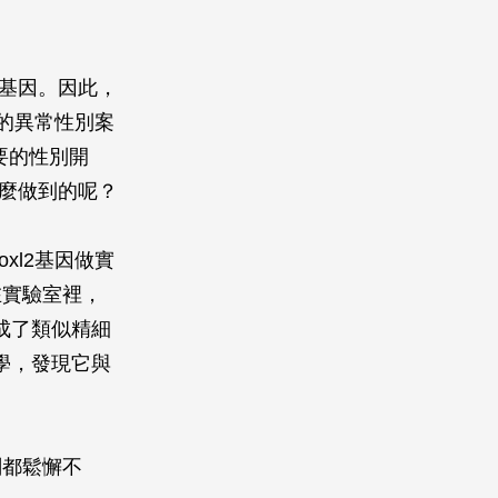
基因。因此，
的異常性別案
要的性別開
麼做到的呢？
oxl2
基因做實
在實驗室裡，
成了類似精細
學，發現它與
刻都鬆懈不