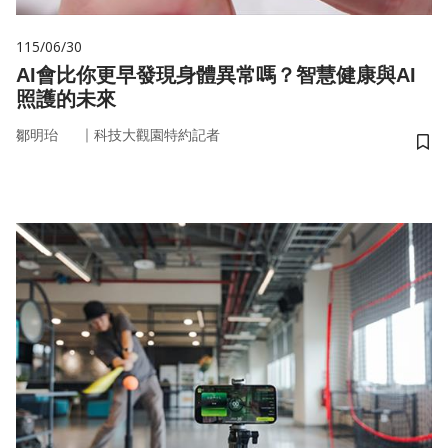
115/06/30
AI會比你更早發現身體異常嗎？智慧健康與AI
照護的未來
｜
鄒明珆
科技大觀園特約記者
儲