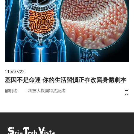
115/07/22
基因不是命運 你的生活習慣正在改寫身體劇本
｜
鄒明珆
科技大觀園特約記者
儲