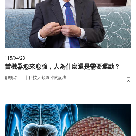
115/04/28
當機器愈來愈強，人為什麼還是需要運動？
｜
鄒明珆
科技大觀園特約記者
儲