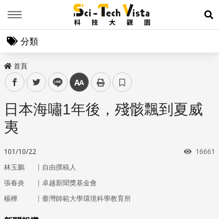
Menu
展
分類
首頁
facebook
twitter
line
中
日本海嘯1年後，殘骸飄到夏威
夷
瀏覽次
101/10/22
16661
｜
林玉鵬
自由撰稿人
｜
張春炎
卓越新聞獎基金會
｜
楊樺
臺灣師範大學環境科學教育所