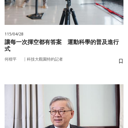
115/04/28
讓每一次揮空都有答案 運動科學的普及進行
式
｜
何楷平
科技大觀園特約記者
儲