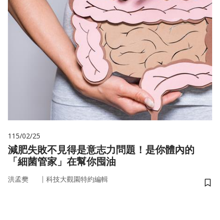
115/02/25
減肥失敗不見得是意志力問題！是你體內的
「細菌管家」在幫你囤油
｜
洪孟樊
科技大觀園特約編輯
儲