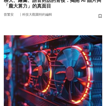
聊天、繪圖、語音對話的背後：揭開 AI 晶片與
「龐大算力」的真面目
｜
曾繁安
科技大觀園特約編輯
儲