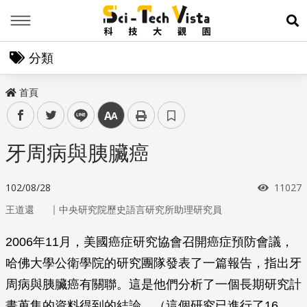
Menu
展
分類
首頁
facebook
twitter
line
中
牙周病與胰臟癌
瀏覽次
102/08/28
11027
｜
王道還
中央研究院歷史語言研究所助理研究員
2006年11月，美國癌症研究協會召開癌症預防會議，
哈佛大學公衛學院的研究團隊發表了一篇報告，指出牙
周病與胰臟癌有關聯。這是他們分析了一個長期研究計
畫蒐集的資料得到的結論。（這個研究已進行了16