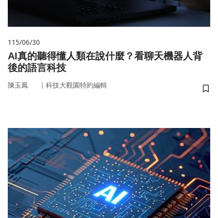
115/06/30
AI真的聽得懂人類在說什麼？看聊天機器人背
後的語言科技
｜
陳玉鳳
科技大觀園特約編輯
儲