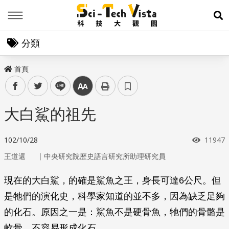
Menu
展
分類
首頁
facebook
twitter
line
中
大白鯊的祖先
瀏覽次
102/10/28
11947
｜
王道還
中央研究院歷史語言研究所助理研究員
現在的大白鯊，的確是鯊魚之王，身長可達6公尺。但
是牠們的演化史，科學家知道的並不多，因為缺乏足夠
的化石。原因之一是：鯊魚不是硬骨魚，牠們的骨骼是
軟骨，不容易形成化石。