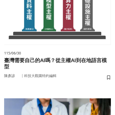
115/06/30
臺灣需要自己的AI嗎？從主權AI到在地語言模
型
｜
陳彥諺
科技大觀園特約編輯
儲