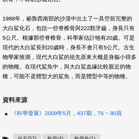
1988年，祕魯西南部的沙漠中出土了一具空前完整的
大白鯊化石，包括一些脊椎骨與222顆牙齒，身長只有
5公尺。根據那些脊椎骨，科學家估計牠有20歲。可是
現代的大白鯊長到20歲時，身長不會只有5公尺。古生
物學家推測，現代大白鯊的祖先原來大概是身軀小得多
的物種。在現代鯊魚中，與大白鯊血緣比較親近的物
種，可能不是體型大的鯊魚，而是體型中等的物種。
資料來源
《科學發展》2009年5月，437期，76 ~ 80頁
化石(52)
軟骨(4)
軟骨魚(1)