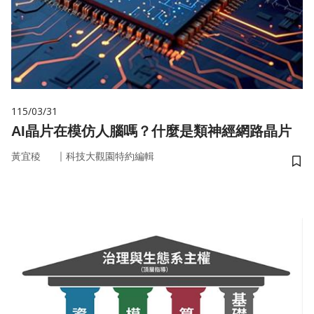
115/03/31
AI晶片在模仿人腦嗎？什麼是類神經網路晶片
｜
黃宜稜
科技大觀園特約編輯
儲