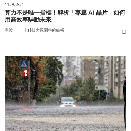
115/03/31
算力不是唯一指標！解析「專屬 AI 晶片」如何
用高效率驅動未來
｜
寒波
科技大觀園特約編輯
儲