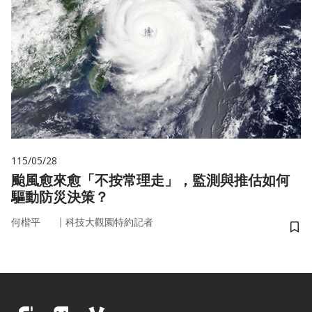
115/05/28
颱風愈來愈「不按常理走」，監測與推估如何
驅動防災決策？
｜
何楷平
科技大觀園特約記者
儲