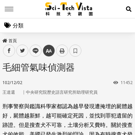
Menu
展
分類
首頁
facebook
twitter
line
中
毛細管氣味偵測器
瀏覽次
102/12/02
11452
｜
王道還
中央研究院歷史語言研究所助理研究員
刑事警察與鑑識科學家都認為越早發現遭掩埋的屍體越
好，屍體越新鮮，越可能確定死因，並找到罪犯遺留的
跡證。但是搜查犬不可靠，土壤分析又費時。關於搜查
犬的效能，美國已發生激烈的辯論，因為有時搜查犬發