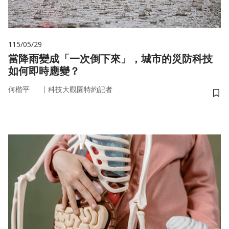
115/05/29
當降雨變成「一次倒下來」，城市的災防科技
如何即時應變？
｜
何楷平
科技大觀園特約記者
儲