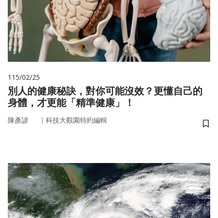
115/02/25
別人的健康秘訣，對你可能沒效？更懂自己的
身體，才更能「精準健康」！
｜
陳彥諺
科技大觀園特約編輯
儲