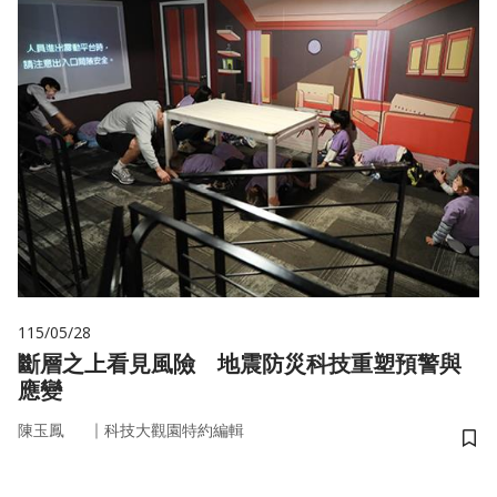
115/05/28
斷層之上看見風險 地震防災科技重塑預警與
應變
｜
陳玉鳳
科技大觀園特約編輯
儲