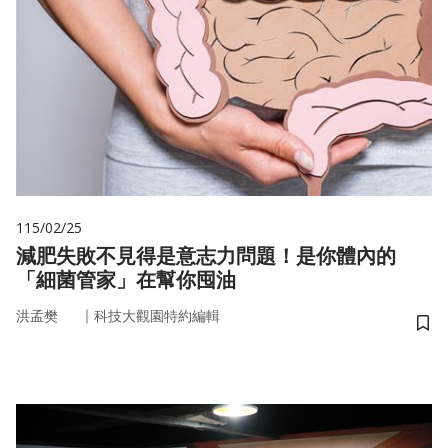
115/02/25
減肥失敗不見得是意志力問題！是你體內的
「細菌管家」在幫你囤油
｜
洪孟樊
科技大觀園特約編輯
儲