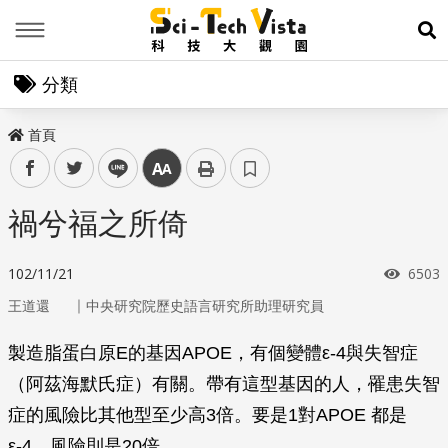
Menu
展
分類
首頁
facebook
twitter
line
中
禍兮福之所倚
瀏覽
102/11/21
6503
｜
王道還
中央研究院歷史語言研究所助理研究員
製造脂蛋白原E的基因
APOE
，有個變體ε-4與失智症
（阿茲海默氏症）有關。帶有這型基因的人，罹患失智
症的風險比其他型至少高3倍。要是1對
APOE
都是
ε-4，風險則是20倍。