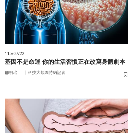
115/07/22
基因不是命運 你的生活習慣正在改寫身體劇本
｜
鄒明珆
科技大觀園特約記者
儲