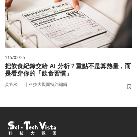
115/02/25
把飲食紀錄交給 AI 分析？重點不是算熱量，而
是看穿你的「飲食習慣」
｜
黃宜稜
科技大觀園特約編輯
儲