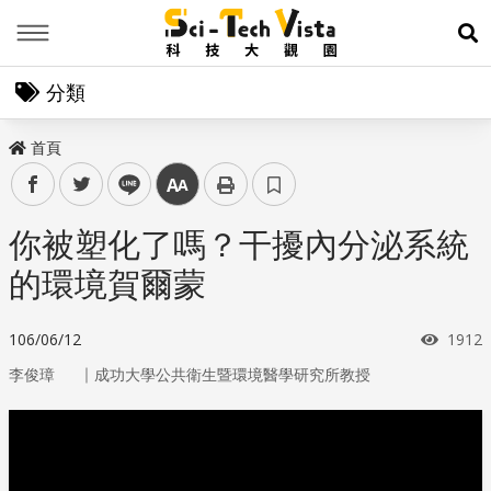
Menu
展
分類
首頁
facebook
twitter
line
中
你被塑化了嗎？干擾內分泌系統
的環境賀爾蒙
瀏覽
106/06/12
1912
｜
李俊璋
成功大學公共衛生暨環境醫學研究所教授