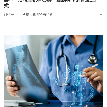
讓每一次揮空都有答案 運動科學的普及進行
式
｜
何楷平
科技大觀園特約記者
儲