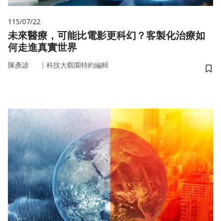
115/07/22
未來醫療，可能比電影更科幻？客製化治療如
何走進真實世界
｜
陳彥諺
科技大觀園特約編輯
儲