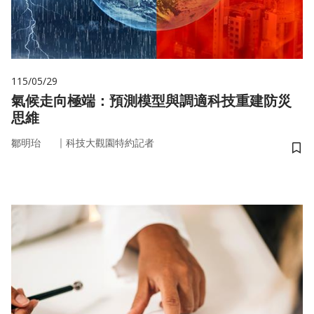
115/05/29
氣候走向極端：預測模型與調適科技重建防災
思維
｜
鄒明珆
科技大觀園特約記者
儲