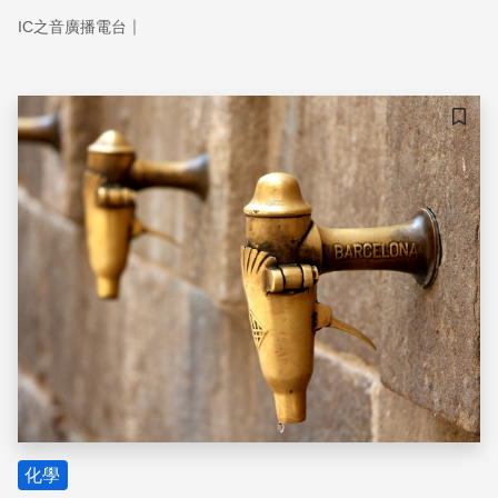
｜
IC之音廣播電台
儲存
化學