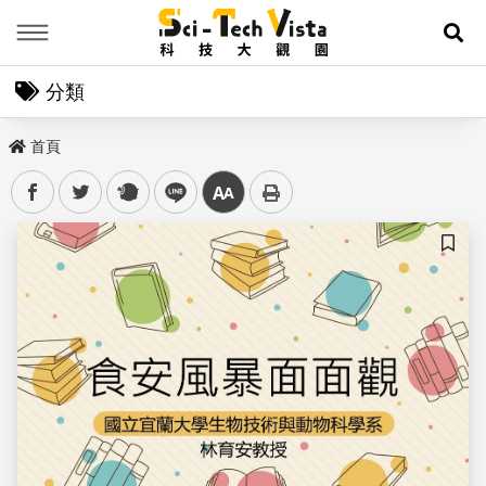
Menu
展
分類
首頁
facebook
twitter
plurk
line
中
儲存