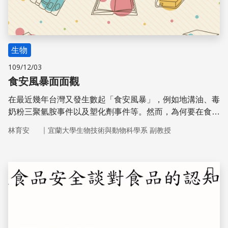
生物
109/12/03
食安風暴面面觀
在最近幾年台灣又發生數起「食安風暴」，例如地溝油、毒
奶粉三聚氫胺事件以及塑化劑事件等。然而，為何要在食物
或食品中添加這些東西呢？以及對我們的身體會造成怎樣的
｜
林育安
宜蘭大學生物技術與動物科學系 副教授
傷害呢？將在此次「食安風暴面面觀」的演講單元中，解除
您心中的疑惑。
儲存