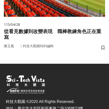
115/04/28
從看見數據到改變表現 職棒教練角色正在重
寫
｜
陳玉鳳
科技大觀園特約編輯
儲
科技大觀園 ©2020 All Rights Reserved.
地址：臺北市大安區和平東路二段106號22樓