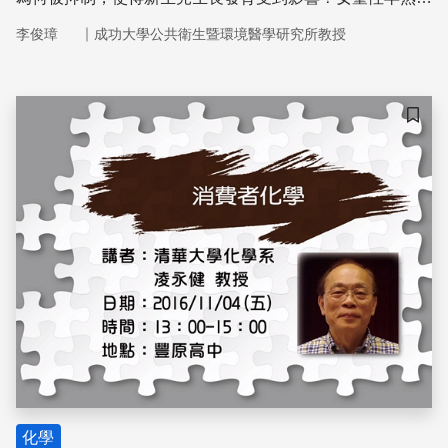
盛行率為何增加？成年男性不孕症怎麼愈來愈高？真相是什
｜
李俊璋
成功大學公共衛生暨環境醫學研究所教授
麼？這些影響因子一般民眾可以避免嗎？如何趨吉避凶呢？
想化領悟為行動，將這些生活中的隱形殺手逐出生活環境，
以建立一個安全、永續的未來嗎？！
儲存
化學