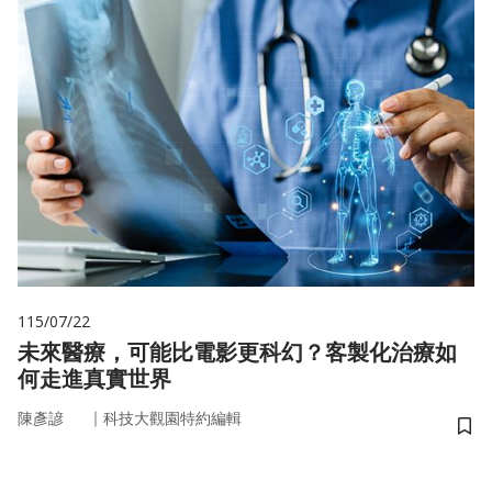
115/07/22
未來醫療，可能比電影更科幻？客製化治療如
何走進真實世界
｜
陳彥諺
科技大觀園特約編輯
儲