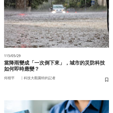
115/05/29
當降雨變成「一次倒下來」，城市的災防科技
如何即時應變？
｜
何楷平
科技大觀園特約記者
儲