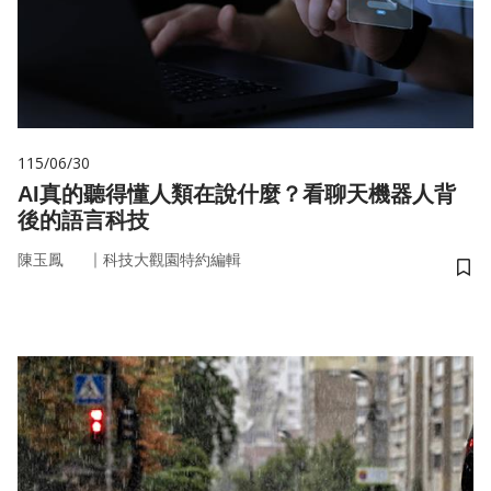
115/06/30
AI真的聽得懂人類在說什麼？看聊天機器人背
後的語言科技
｜
陳玉鳳
科技大觀園特約編輯
儲