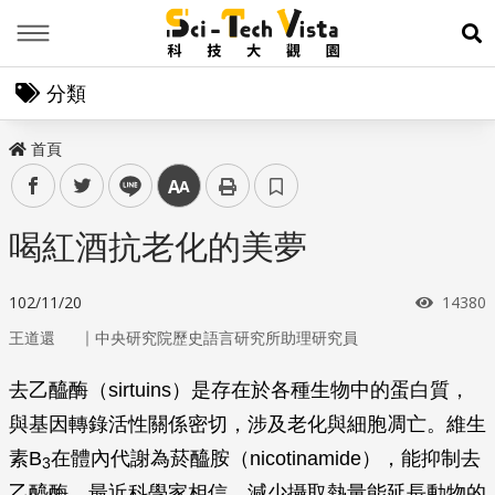
Menu
展
分類
首頁
facebook
twitter
line
中
喝紅酒抗老化的美夢
瀏覽次
102/11/20
14380
｜
王道還
中央研究院歷史語言研究所助理研究員
去乙醯酶（sirtuins）是存在於各種生物中的蛋白質，
與基因轉錄活性關係密切，涉及老化與細胞凋亡。維生
素B
在體內代謝為菸醯胺（nicotinamide），能抑制去
3
乙醯酶。最近科學家相信，減少攝取熱量能延長動物的