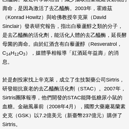
壽命，是因為激活了去乙醯酶。2003年，霍維茲
（Konrad Howitz）與哈佛教授辛克萊（David
Sinclair）發表研究報告，指出白藜蘆醇之類的分子，
是去乙醯酶的活化劑，能活化人體的去乙醯酶，延長酵
母菌的壽命。由於紅酒含有白藜蘆醇（Resveratrol，
C
H
O
），媒體爭相報導「紅酒延年益壽」的消
14
12
3
息。
於是創投家找上辛克萊，成立了生技製藥公司Sirtris，
研發能抗衰老的去乙醯酶活化劑（STAC）。2007年，
Sirtris團隊報導，他們開發的STAC能降低糖尿小鼠的
血糖。金融風暴前（2008年4月），國際大藥廠葛蘭素
史克（GSK）以7.2億美元（新臺幣237億元）購併了
Sirtris。