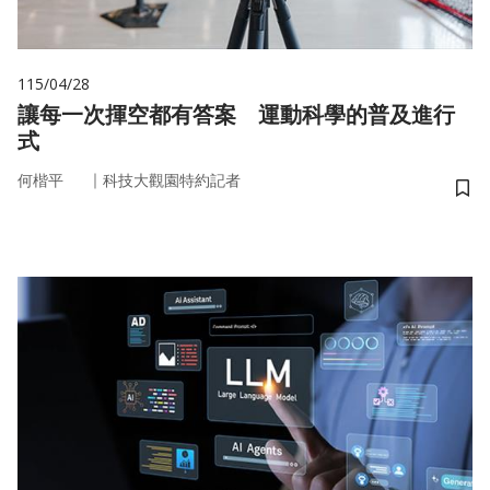
115/04/28
讓每一次揮空都有答案 運動科學的普及進行
式
｜
何楷平
科技大觀園特約記者
儲