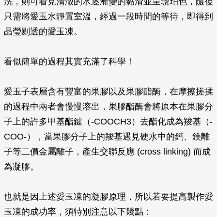
洗，則可看見清澈的水逐漸變的黏滑並呈琥珀色，隨後
只需將愛玉水靜置室溫，經過一段時間的等待，即得到
晶瑩剔透的愛玉凍。
看似簡單的過程其實充滿了科學！
愛玉子表層含有豐富的果膠以及果膠酯酶，在摩擦搓揉
的過程中兩者會慢慢溶出，果膠酯酶會將原本在果膠分
子上的許多甲基酯鍵（-COOCH3）去酯化成為羧基（-
COO-），當果膠分子上的羧基遇見硬水中的鈣、鎂離
子等二價金屬離子，產生交聯反應 (cross linking) 而成
為凝膠。
也就是因上述愛玉凍的凝膠原理，所以若要提高製作愛
玉凍的成功率，須特別注意以下幾點：