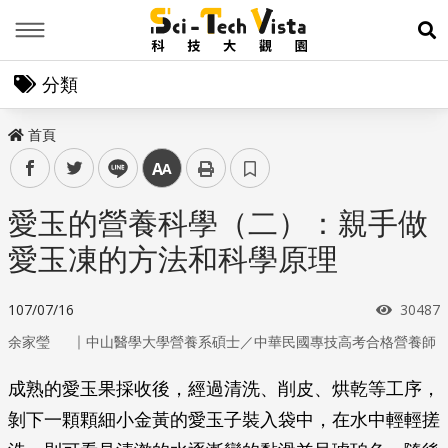
Menu
展
分類
首頁
facebook
twitter
line
中
愛玉的營養科學（二）：親手做
愛玉凍的方法和科學原理
瀏覽次
107/07/16
30487
｜
余家瑩
中山醫學大學營養系碩士／中華民國專技高考合格營養師
成熟的愛玉果採收後，經過清洗、削皮、烘乾等工序，
剝下一顆顆細小金黃的愛玉子裝入袋中，在水中輕輕搓