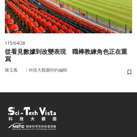
115/04/28
從看見數據到改變表現 職棒教練角色正在重
寫
｜
陳玉鳳
科技大觀園特約編輯
儲