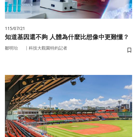
115/07/21
知道基因還不夠 人體為什麼比想像中更難懂？
｜
鄒明珆
科技大觀園特約記者
儲