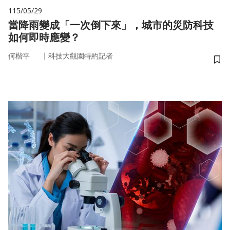
115/05/29
當降雨變成「一次倒下來」，城市的災防科技
如何即時應變？
｜
何楷平
科技大觀園特約記者
儲