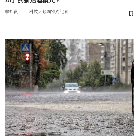
AI」的新治理模式？
｜
賴郁薇
科技大觀園特約記者
儲