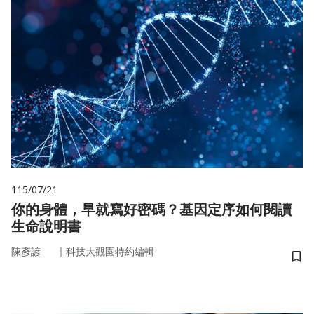
115/07/21
你的身體，早就寫好密碼？基因定序如何閱讀
生命說明書
｜
陳彥諺
科技大觀園特約編輯
儲