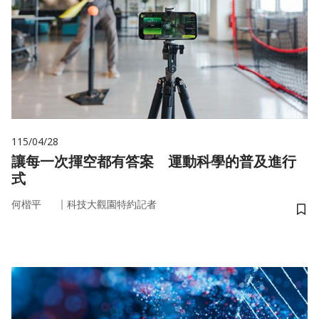
115/04/28
讓每一次揮空都有答案 運動科學的普及進行
式
｜
何楷平
科技大觀園特約記者
儲