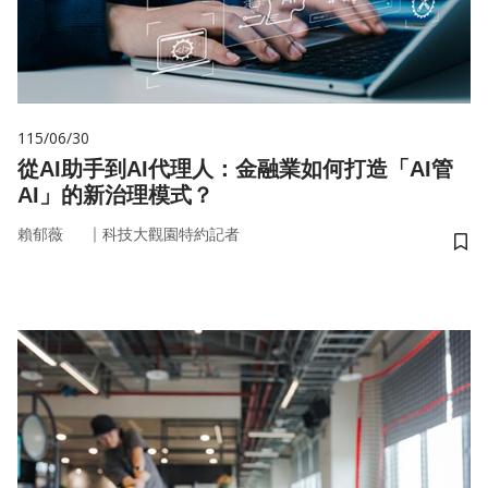
115/06/30
從AI助手到AI代理人：金融業如何打造「AI管
AI」的新治理模式？
｜
賴郁薇
科技大觀園特約記者
儲