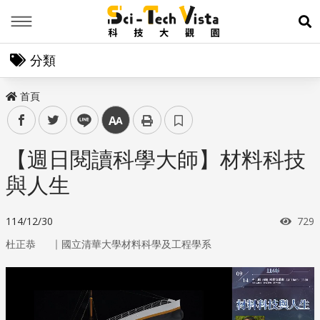
Menu
展
分類
首頁
facebook
twitter
line
中
【週日閱讀科學大師】材料科技
與人生
瀏覽
114/12/30
729
｜
杜正恭
國立清華大學材料科學及工程學系