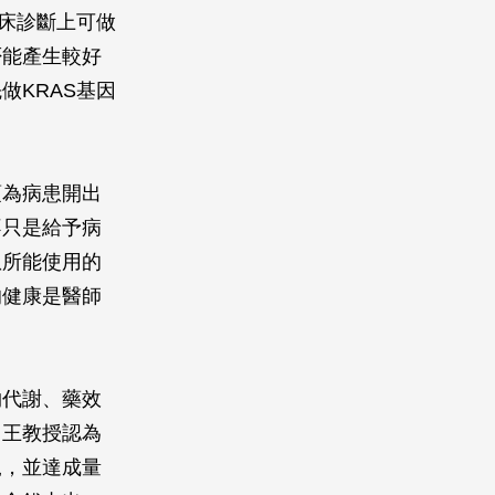
床診斷上可做
否能產生較好
做KRAS基因
須為病患開出
不只是給予病
患所能使用的
的健康是醫師
物代謝、藥效
。王教授認為
軌，並達成量