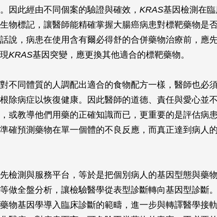
。因此經由不同個案的驗證與確效，
KRAS
基因檢測在臨
生物標記，讓醫師能精確掌握大腸癌病患對標靶藥物是
話說，病患在使用含有爾必得舒的合併藥物治療前，應先
現
KRAS
基因突變，應更換其他適合的標靶藥物。
對不同體質的人調配出適合的食物配方一樣，醫師也必
根除病症以恢復健康。因此醫師的道德、責任與愛心並
，或教導他們用藥的正確知識而已，更重要的是評估病
準確預測藥物在單一個體的不良反應，而真正達到病人
先檢測與服務平台，等於是把個別病人的基因型態與藥
等做全盤分析，讓檢驗醫學從表型診斷轉向基因型診斷
藥物基因學導入臨床診斷的範疇，進一步與轉譯醫學接