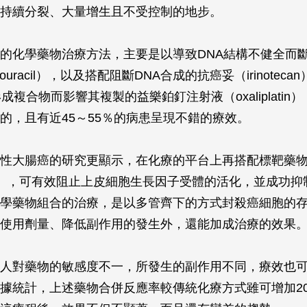
持續分裂、大量增生且不受控制的地步。
的化學藥物治療方法，主要是以導致DNA結構不健全而
rouracil），以及搭配阻斷DNA合成的抗癌妥（irinotec
成複合物而影響其複製的益樂鉑釘注射液（oxaliplatin
的，且有近45～55％的病患呈現不錯的療效。
性大腸癌的研究更顯示，在化療的平台上再搭配標靶藥
imab），可有效阻止上皮細胞生長因子受體的活化，並成功
學藥物組合的治療，是以多管齊下的方式封殺癌細胞的
使用劑量、降低副作用的發生外，還能加成治療的效果
人對藥物的敏感度不一，所發生的副作用不同，療效也
據統計，上述藥物合併反應率較傳統化療方式雖可增加2