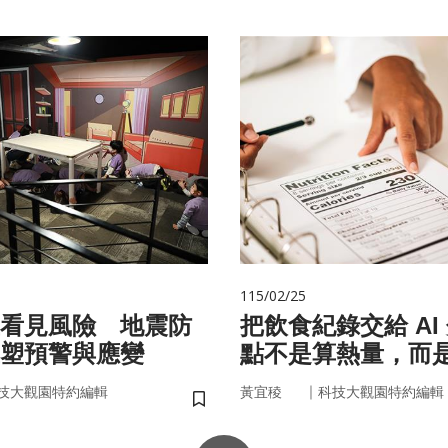
115/02/25
看見風險 地震防
把飲食紀錄交給 AI
塑預警與應變
點不是算熱量，而
的「飲食習慣」
｜
技大觀園特約編輯
黃宜稜
科技大觀園特約編輯
儲存書籤