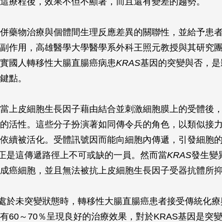
這療程後，效果不但不顯著，而且還有變差的趨勢。
併藥物治療與個體間生理反應差異的關聯性，並給予患
副作用，高雄醫學大學醫學系外科王照元教授與其研究
實國人轉移性大腸直腸癌病患
KRAS
基因的突變與否，是
鍵點。
當上皮細胞生長因子藉由結合並刺激細胞膜上的受體後
的活性。這些分子扮演著如同傳令兵的角色，以類似接
依續被活化。受體訊號因而能向細胞內傳遞，引發細胞
正是這傳遞路徑上不可或缺的一員。然而當
KRAS
發生變
成癌細胞，並且無法被抗上皮細胞生長因子受器抗體所
處於未突變狀態時，轉移性大腸直腸癌患者接受傳統化療
有60～70％呈現良好的治療效果，對於KRAS基因是突