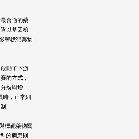
者最合適的藥
團隊以基因檢
影響標靶藥物
，啟動了下游
力賽的方式，
的分裂與增
異時，正常細
抑制。
與標靶藥物爾
變型的病患則