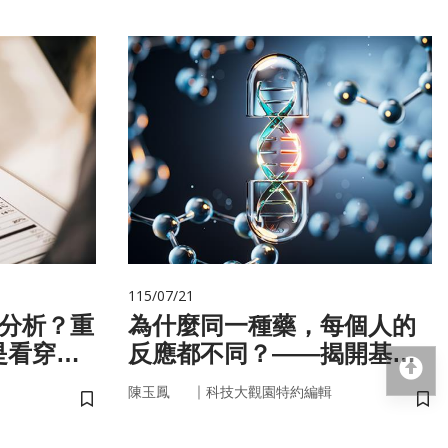
115/07/21
 分析？重
為什麼同一種藥，每個人的
是看穿你
反應都不同？——揭開基因
回
的用藥密碼
｜
陳玉鳳
科技大觀園特約編輯
儲存書籤
儲