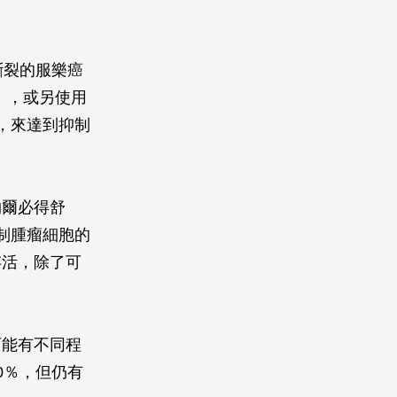
斷裂的服樂癌
an），或另使用
），來達到抑制
物爾必得舒
抑制腫瘤細胞的
存活，除了可
。
可能有不同程
0％，但仍有