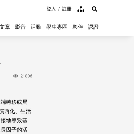
網站導覽
登入
註冊
展開搜尋
文章
影音
活動
學生專區
夥伴
認證
來
瀏覽次數
21806
遠端轉移或局
慣西化、生活
間接地導致基
生長因子的活