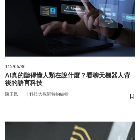
115/06/30
AI真的聽得懂人類在說什麼？看聊天機器人背
後的語言科技
｜
陳玉鳳
科技大觀園特約編輯
儲