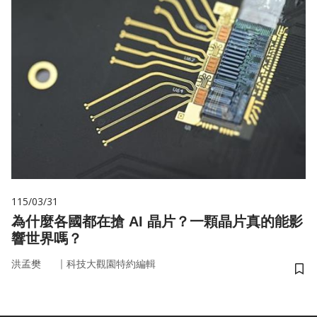
115/03/31
為什麼各國都在搶 AI 晶片？一顆晶片真的能影
響世界嗎？
｜
洪孟樊
科技大觀園特約編輯
儲