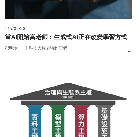
115/06/30
當AI開始當老師：生成式AI正在改變學習方式
｜
鄒明珆
科技大觀園特約記者
儲