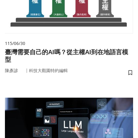
115/06/30
臺灣需要自己的AI嗎？從主權AI到在地語言模
型
｜
陳彥諺
科技大觀園特約編輯
儲