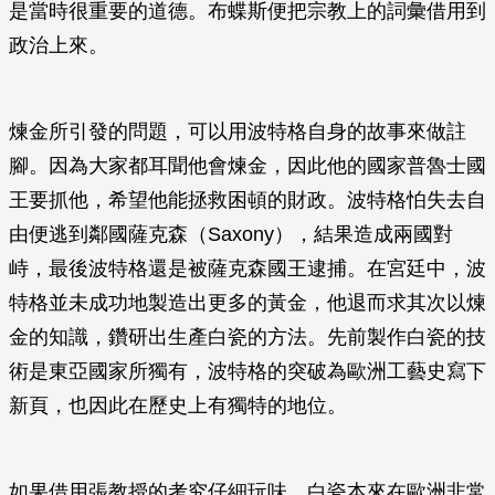
是當時很重要的道德。布蝶斯便把宗教上的詞彙借用到
政治上來。
煉金所引發的問題，可以用波特格自身的故事來做註
腳。因為大家都耳聞他會煉金，因此他的國家普魯士國
王要抓他，希望他能拯救困頓的財政。波特格怕失去自
由便逃到鄰國薩克森（Saxony），結果造成兩國對
峙，最後波特格還是被薩克森國王逮捕。在宮廷中，波
特格並未成功地製造出更多的黃金，他退而求其次以煉
金的知識，鑽研出生產白瓷的方法。先前製作白瓷的技
術是東亞國家所獨有，波特格的突破為歐洲工藝史寫下
新頁，也因此在歷史上有獨特的地位。
如果借用張教授的考究仔細玩味，白瓷本來在歐洲非常