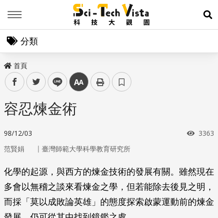
Menu
展
分類
首頁
facebook
twitter
line
中
容忍煉金術
瀏覽
98/12/03
3363
｜
范賢娟
臺灣師範大學科學教育研究所
化學的起源，與西方的煉金技術的發展有關。雖然現在
多會以無稽之談來看煉金之學，但若能除去後見之明，
而採「莫以成敗論英雄」的態度探索啟蒙運動前的煉金
發展，仍可從其中找到鏡鑑之處。