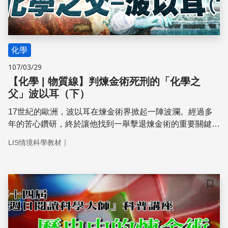
化學
107/03/29
【化學 | 物質線】判煉金術死刑的「化學之
父」波以耳（下）
17世紀的歐洲，波以耳在煉金術界掀起一陣波瀾。經過多
年的苦心鑽研，終於讓他找到一舉擊退煉金術的重要關鍵！
究竟是什麼奧義，讓多年來屹立不搖的煉金術理論，不得不
｜
LIS情境科學教材
臣服於波以耳之下呢？
儲存