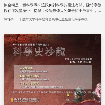
鍊金術是一種科學嗎？這跟你對科學的看法有關。陳竹亭教
授在這次講座中，從舉世公認最偉大的鍊金術士故事中，去
探討所謂「科學典範」這檔事，並且明確地為我們理出鍊金
｜
陳竹亭
臺灣大學科學教育發展中心主任暨化學系教授
術與化學的脈絡與差別。
儲存