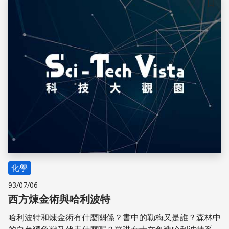
儲存
化學
93/07/06
西方煉金術與哈利波特
哈利波特和煉金術有什麼關係？書中的勒梅又是誰？森林中