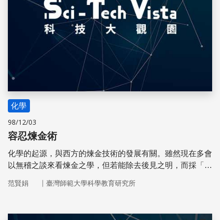
化學
98/12/03
容忍煉金術
化學的起源，與西方的煉金技術的發展有關。雖然現在多會
以無稽之談來看煉金之學，但若能除去後見之明，而採「莫
以成敗論英雄」的態度探索啟蒙運動前的煉金發展，仍可從
｜
范賢娟
臺灣師範大學科學教育研究所
其中找到鏡鑑之處。