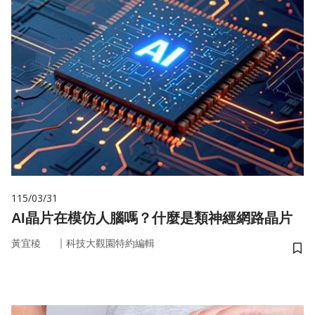
115/03/31
AI晶片在模仿人腦嗎？什麼是類神經網路晶片
｜
黃宜稜
科技大觀園特約編輯
儲