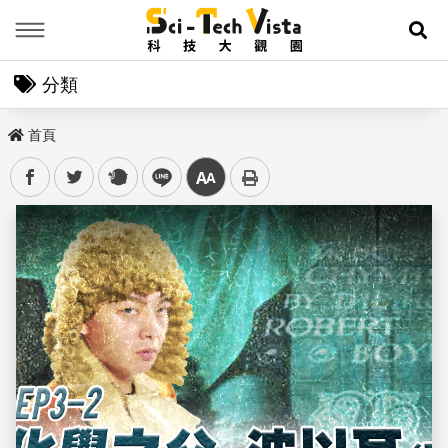
Menu
展
分類
首頁
facebook
twitter
plurk
line
中
儲存