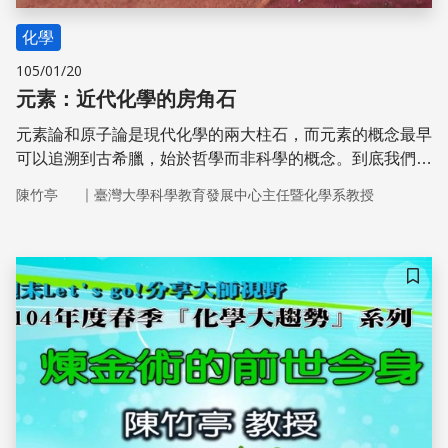
化學
105/01/20
元素：近代化學的房角石
元素論和原子論是現代化學的兩大柱石，而元素的概念最早
可以追溯到古希臘，始於哲學而非科學的概念。到底我們對
「元素」的理解是怎麼建構的呢？
｜
陳竹亭
臺灣大學科學教育發展中心主任暨化學系教授
儲存