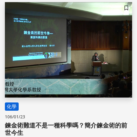
儲存
化學
106/01/23
鍊金術難道不是一種科學嗎？簡介鍊金術的前
世今生