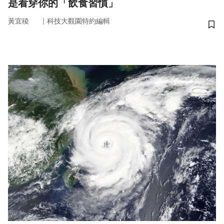
是看穿你的「飲食習慣」
｜
黃宜稜
科技大觀園特約編輯
儲