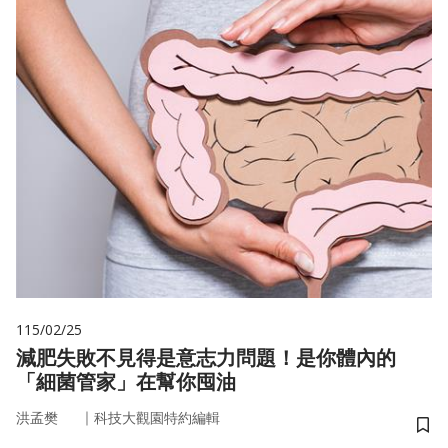
115/02/25
減肥失敗不見得是意志力問題！是你體內的
「細菌管家」在幫你囤油
｜
洪孟樊
科技大觀園特約編輯
儲