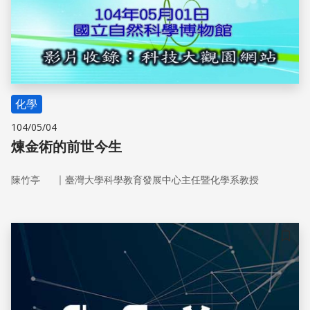
化學
104/05/04
煉金術的前世今生
｜
陳竹亭
臺灣大學科學教育發展中心主任暨化學系教授
儲存