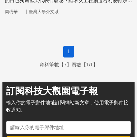
的白色獨角獸又代表什麼呢？羅琳女士在創造哈利波特系列
暢銷書以前一定看了很多的煉金術文學。
｜
周樹華
臺灣大學外文系
1
資料筆數【7】頁數【1/1】
訂閱科技大觀園電子報
輸入你的電子郵件地址訂閱網站新文章，使用電子郵件接
收通知。
電子郵件地址