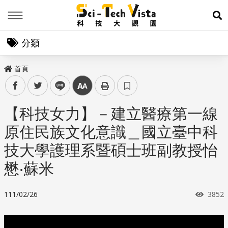
Menu
展
分類
首頁
facebook
twitter
line
中
【科技女力】－建立醫療第一線
原住民族文化意識＿國立臺中科
技大學護理系暨碩士班副教授怡
懋‧蘇米
瀏覽
111/02/26
3852