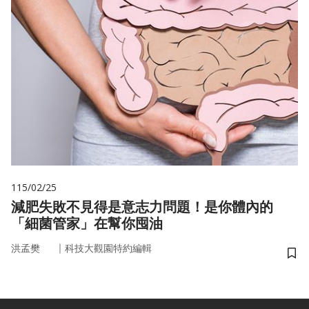
115/02/25
減肥失敗不見得是意志力問題！是你體內的
「細菌管家」在幫你囤油
｜
洪孟樊
科技大觀園特約編輯
儲