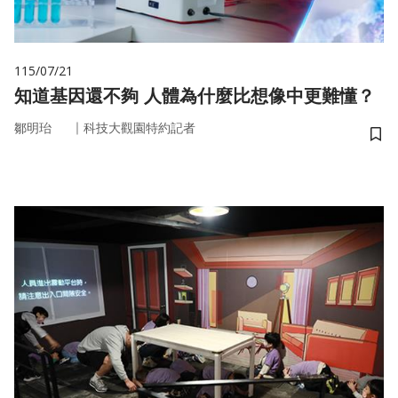
115/07/21
知道基因還不夠 人體為什麼比想像中更難懂？
｜
鄒明珆
科技大觀園特約記者
儲