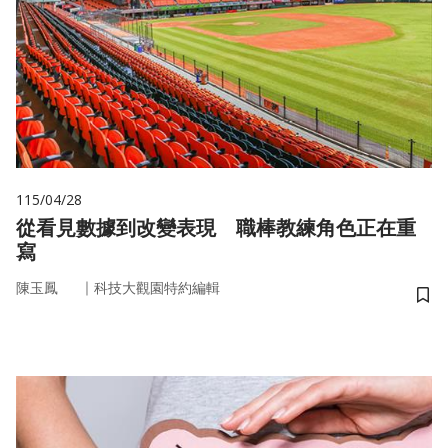
115/04/28
從看見數據到改變表現 職棒教練角色正在重
寫
｜
陳玉鳳
科技大觀園特約編輯
儲