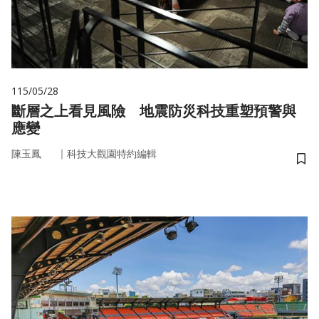
115/05/28
斷層之上看見風險 地震防災科技重塑預警與
應變
｜
陳玉鳳
科技大觀園特約編輯
儲