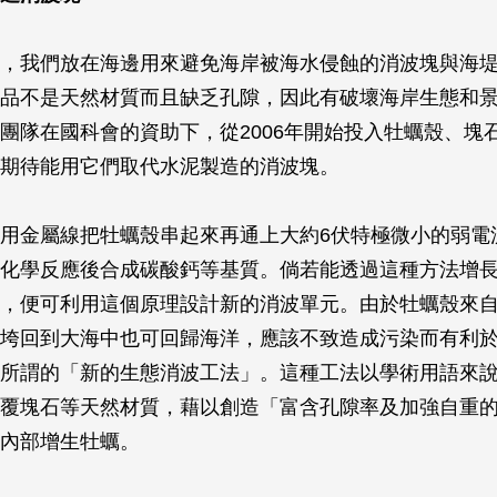
，我們放在海邊用來避免海岸被海水侵蝕的消波塊與海
品不是天然材質而且缺乏孔隙，因此有破壞海岸生態和
團隊在國科會的資助下，從2006年開始投入牡蠣殼、塊
期待能用它們取代水泥製造的消波塊。
用金屬線把牡蠣殼串起來再通上大約6伏特極微小的弱電
化學反應後合成碳酸鈣等基質。倘若能透過這種方法增
，便可利用這個原理設計新的消波單元。由於牡蠣殼來
垮回到大海中也可回歸海洋，應該不致造成污染而有利
所謂的「新的生態消波工法」。這種工法以學術用語來
覆塊石等天然材質，藉以創造「富含孔隙率及加強自重
內部增生牡蠣。