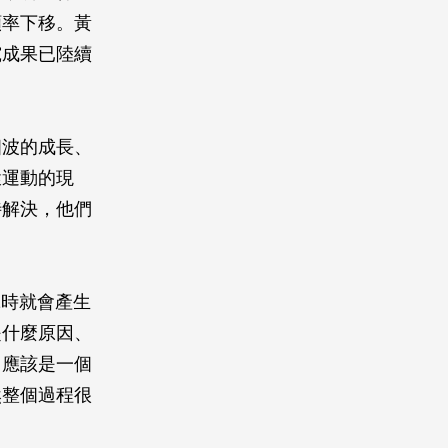
頻率下移。黃
究成果已陸續
個波的成長、
環運動的現
待解決，他們
」
1時就會產生
是什麼原因、
」應該是一個
然整個過程很