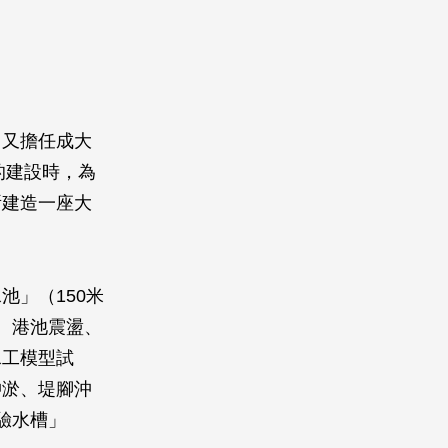
，又擔任成大
的建設時，為
所建造一座大
」（150米
蔽、港池震盪、
水工模型試
沖淤、堤腳沖
驗水槽」