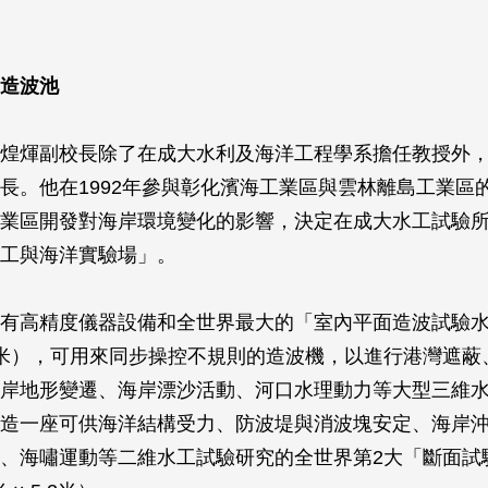
造波池
煌煇副校長除了在成大水利及海洋工程學系擔任教授外
長。他在1992年參與彰化濱海工業區與雲林離島工業區
業區開發對海岸環境變化的影響，決定在成大水工試驗
工與海洋實驗場」。
有高精度儀器設備和全世界最大的「室內平面造波試驗水池
× 1.5米），可用來同步操控不規則的造波機，以進行港灣遮
岸地形變遷、海岸漂沙活動、河口水理動力等大型三維
造一座可供海洋結構受力、防波堤與消波塊安定、海岸
、海嘯運動等二維水工試驗研究的全世界第2大「斷面試