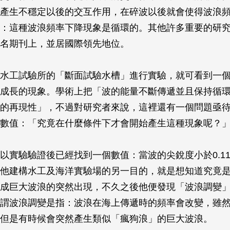
產生不穩定以後的交互作用，在碎波以後就會使得波浪
：這種波浪頻率下降現象是循環的。其他許多重要的研
名期刊上，並居國際領先地位。
水工試驗所的「斷面試驗水槽」進行實驗，就可看到一
成長的現象。學術上把「波的能量不斷傳遞並且保持循
的再現性」，不過對研究者來說，這裡還有一個問題亟
數值：「究竟在什麼條件下才會開始產生這種現象呢？
以實驗驗證後已經找到一個數值：當波的尖銳度小於0.1
他建構水工及海洋實驗場的另一目的，就是想知道究竟
成巨大波浪的突然出現，不久之後他便發現「波浪調變
謂波浪調變是指：波浪在海上傳遞時的頻率會改變，雖
但是有時候會突然產生類似「瘋狗浪」的巨大波浪。