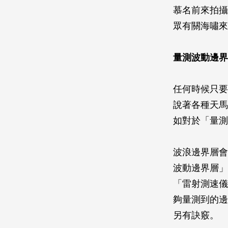
慕名前來拍攝
眾有關海嘯來
量測波動邊界
任何時候只要
說著各種天馬
如對於「量測
波浪邊界層會
波動邊界層」
「雷射測速儀
夠量測到的邊
另有訣竅。