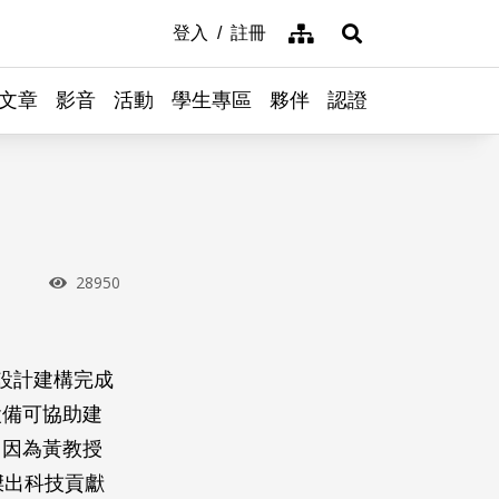
網站導覽
登入
註冊
展開搜尋
文章
影音
活動
學生專區
夥伴
認證
瀏覽次數
28950
設計建構完成
設備可協助建
。因為黃教授
傑出科技貢獻