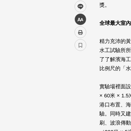
獎。
line
中
全球最大室內
精力充沛的黃
水工試驗所所
了了解濱海工
比例尺的「水
實驗場裡面設
× 60米 
港口布置、海
驗。同時又建
刷、波浪傳動