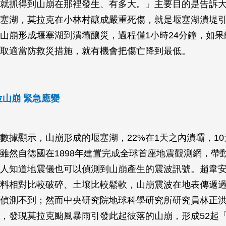
就抓得到山崩在那裡發生、有多大。」主要目的是告訴
塞湖，莫拉克在小林村釀成嚴重死傷，就是堰塞湖潰堤
山崩形成堰塞湖到潰壩釀災，過程僅1小時24分鐘，如果
取適當防救災措施，就有機會把傷亡降到最低。
位山崩 緊急應變
數據顯示，山崩形成的堰塞湖，22%在1天之內潰壩，1
。雖然自德國在1898年建置完成全球首座地震觀測網，帶
人知道地震儀也可以偵測到山崩產生的震波訊號。趙韋
料相對比較破碎、土壤比較鬆軟，山崩震波在地表傳遞
偵測不到；然而中央研究院地球科學研究所研究員林正洪2
，發現莫拉克颱風暴雨引發此起彼落的山崩，形成52起