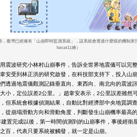
時，臺灣已經擁有「山崩即時監測系統」，該系統會透過什麼樣的機制來
fatcat11繪）
用震波研究小林村山崩事件，告訴全世界地震儀可以完
韋安受到林正洪的研究啟發，在科技部支持下，投入山
們透過地震儀觀測記錄垂直向、東西向、南北向的震波
大小，定位誤差2公里。」趙韋安表示，2公里誤差雖然
，但系統會根據偵測結果，自動比對經濟部中央地質調
，從崩塌滑動方向和滑動角度，判斷發生山崩機率最高
5年建置完成以後，第一時間偵測到的山崩事件，事後經衛
之百，代表只要系統被觸發，就一定是山崩。