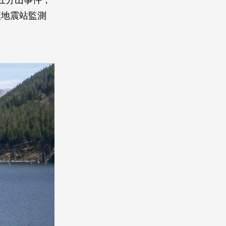
毀五分山事件，
頻地震站監測