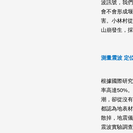
波訊號，我們
會不會形成堰
害。小林村從
山崩發生，採
測量震波 定
根據國際研究
率高達50%
潮，卻從沒有
都認為地表材
散掉，地震儀
震波實驗調查