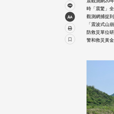
震觀測網20
line
時「震驚」全
觀測網捕捉到
中
「震波式山崩
防救災單位研
警和救災黃金