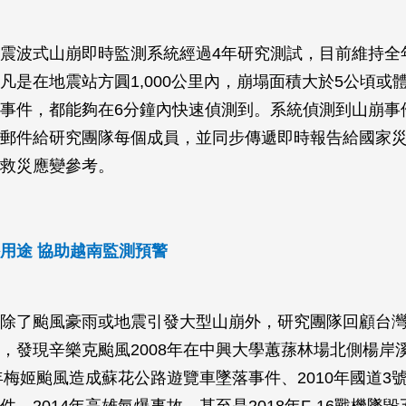
震波式山崩即時監測系統經過4年研究測試，目前維持全年3
凡是在地震站方圓1,000公里內，崩塌面積大於5公頃或體
事件，都能夠在6分鐘內快速偵測到。系統偵測到山崩事
郵件給研究團隊每個成員，並同步傳遞即時報告給國家
救災應變參考。
用途 協助越南監測預警
除了颱風豪雨或地震引發大型山崩外，研究團隊回顧台
，發現辛樂克颱風2008年在中興大學蕙蓀林場北側楊岸溪
0年梅姬颱風造成蘇花公路遊覽車墜落事件、2010年國道3