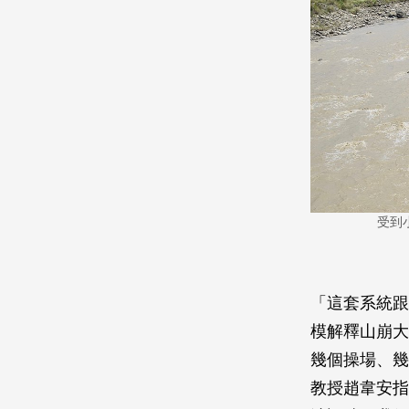
受到
「這套系統跟
模解釋山崩大
幾個操場、幾
教授趙韋安指