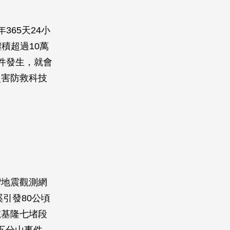
65天24小
積超過10萬
件發生，就會
災害防救科技
灣地震觀測網
引發80公頃
號基隆七堵段