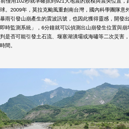
年前僅用102秒就準確抓到921大地震的規模與震央位置
球。2009年，莫拉克颱風重創南台灣，國內科學團隊意
暴雨引發山崩產生的震波訊號，也因此獲得靈感，開發
即時監測系統」，6分鐘就可以偵測出山崩發生位置與崩
判是否可能引發土石流、堰塞湖潰壩或海嘯等二次災害
時間。