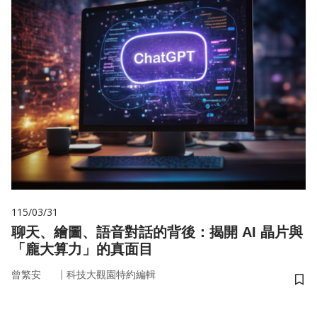
115/03/31
聊天、繪圖、語音對話的背後：揭開 AI 晶片與
「龐大算力」的真面目
｜
曾繁安
科技大觀園特約編輯
儲