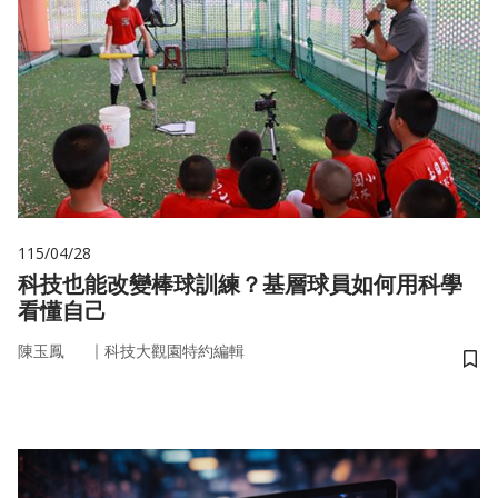
115/04/28
科技也能改變棒球訓練？基層球員如何用科學
看懂自己
｜
陳玉鳳
科技大觀園特約編輯
儲