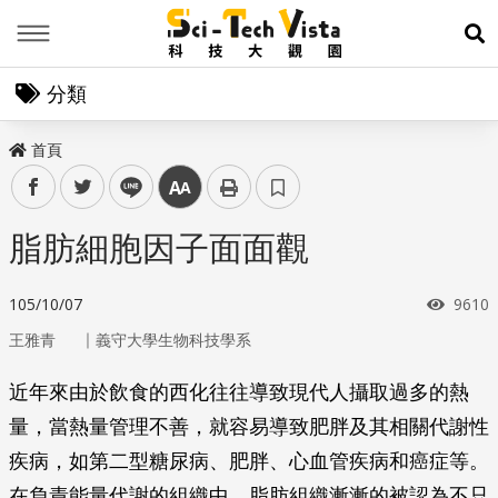
Menu
展
分類
首頁
facebook
twitter
line
中
脂肪細胞因子面面觀
瀏覽
105/10/07
9610
｜
王雅青
義守大學生物科技學系
近年來由於飲食的西化往往導致現代人攝取過多的熱
量，當熱量管理不善，就容易導致肥胖及其相關代謝性
疾病，如第二型糖尿病、肥胖、心血管疾病和癌症等。
在負責能量代謝的組織中，脂肪組織漸漸的被認為不只