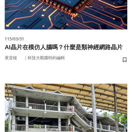
115/03/31
AI晶片在模仿人腦嗎？什麼是類神經網路晶片
｜
黃宜稜
科技大觀園特約編輯
儲