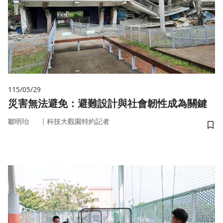
115/05/29
災害無法避免：避難設計與社會韌性成為關鍵
｜
鄒明珆
科技大觀園特約記者
儲