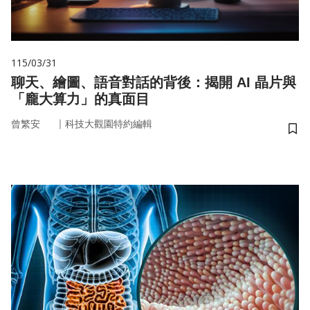
115/03/31
聊天、繪圖、語音對話的背後：揭開 AI 晶片與
「龐大算力」的真面目
｜
曾繁安
科技大觀園特約編輯
儲