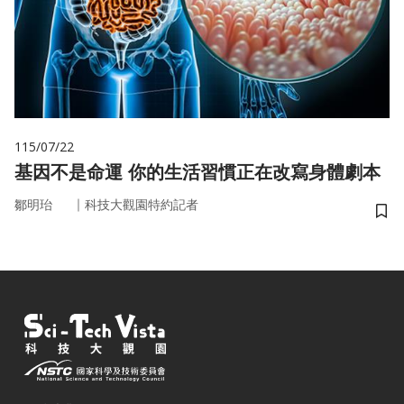
115/07/22
基因不是命運 你的生活習慣正在改寫身體劇本
｜
鄒明珆
科技大觀園特約記者
儲