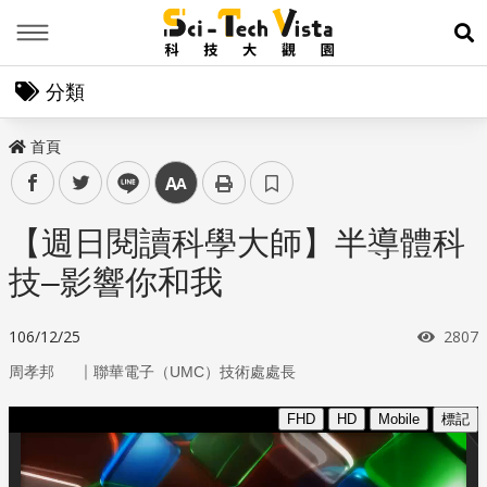
Menu
展
分類
首頁
facebook
twitter
line
中
【週日閱讀科學大師】半導體科
技–影響你和我
瀏覽
106/12/25
2807
｜
周孝邦
聯華電子（UMC）技術處處長