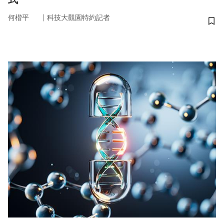
｜
何楷平
科技大觀園特約記者
儲