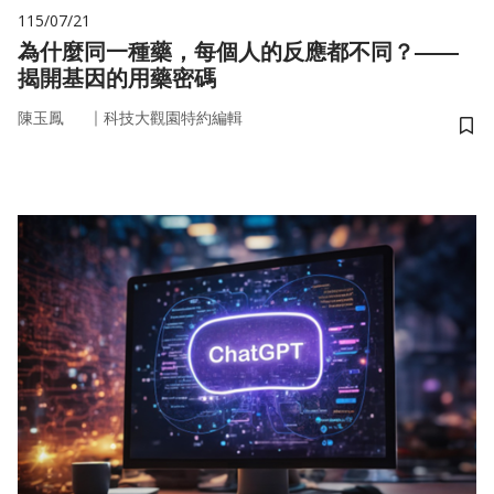
115/07/21
為什麼同一種藥，每個人的反應都不同？——
揭開基因的用藥密碼
｜
陳玉鳳
科技大觀園特約編輯
儲