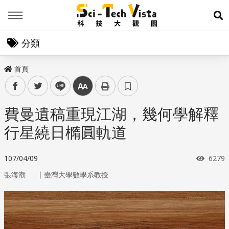
Menu
展
分類
首頁
facebook
twitter
line
中
費曼遺稿重現江湖，幾何學解釋
行星繞日橢圓軌道
瀏覽
107/04/09
6279
｜
張海潮
臺灣大學數學系教授