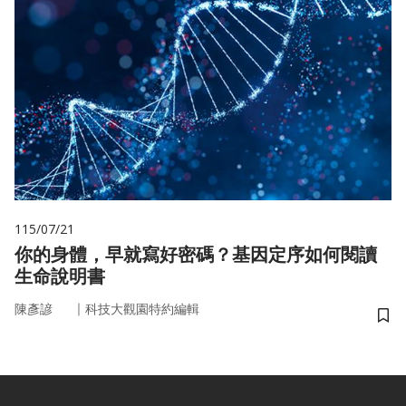
115/07/21
你的身體，早就寫好密碼？基因定序如何閱讀
生命說明書
｜
陳彥諺
科技大觀園特約編輯
儲