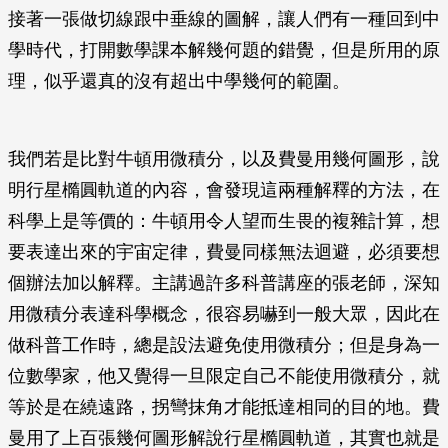
接著一張做切線跟中垂線的圖解，讓人們有一種回到中
學時代，打開數學課本解幾何題的錯覺，但是所用的原
理，似乎還真的沒有超出中學幾何的範圍。
我們若是比對牛頓用微積分，以及費曼用幾何圖形，說
明行星橢圓軌道的內容，會發現這兩種解釋的方法，在
科學上是等價的：牛頓用令人望而生畏的複雜計算，想
要表達出來的宇宙定律，費曼同樣無法迴避，必須要想
個辦法加以解釋。主講過許多科普講座的張老師，深知
用微積分表達科學概念，很容易嚇到一般大眾，因此在
做科普工作時，總是設法避免使用微積分；但是身為一
位數學家，他又覺得一旦限定自己不能使用微積分，就
等於是在繞遠路，拐彎抹角才能抵達相同的目的地。費
曼用了上百張幾何圖形解說行星橢圓軌道，其實也就是