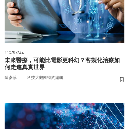
115/07/22
未來醫療，可能比電影更科幻？客製化治療如
何走進真實世界
｜
陳彥諺
科技大觀園特約編輯
儲