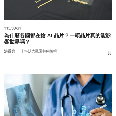
115/03/31
為什麼各國都在搶 AI 晶片？一顆晶片真的能影
響世界嗎？
｜
洪孟樊
科技大觀園特約編輯
儲