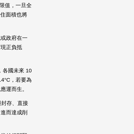
下限值，一旦全
居住面積也將
織或政府在一
實現正負抵
出，各國未來 10
4°C，若要為
就應運而生。
用與封存、直接
，進而達成削