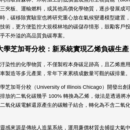
三夾板、運輸燃料，或其他高價化學物質，逐步發展成
時，碳移除實驗室也將研究重心放在氣候變遷模型建置
技術，更方便監控大規模林地的碳儲存情形，鼓勵客戶
乎不外溢的高品質負碳專案。
大學芝加哥分校：新系統實現乙烯負碳生產
汙染性的化學物質，不僅製程本身碳足跡高，且乙烯應
車製造等多元產業，常年下來累積成數量可觀的碳排量
加哥分校（University of Illinois Chicago）開發
排放的二氧化碳幾乎 100% 轉換為乙烯，做法是透過將
二氧化碳電解還原產生的碳離子結合，轉化為不含二氧
靈感來源是傳統人造葉系統，運用廉價材質去捕捉大氣