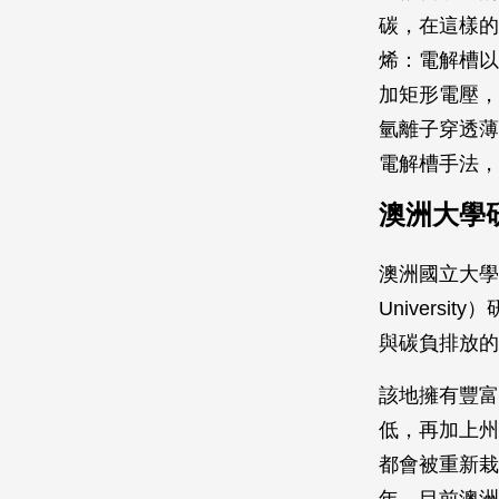
碳，在這樣的
烯：電解槽以
加矩形電壓，
氫離子穿透薄
電解槽手法，
澳洲大學
澳洲國立大學（Aus
Univer
與碳負排放的
該地擁有豐富
低，再加上州
都會被重新栽
年。目前澳洲