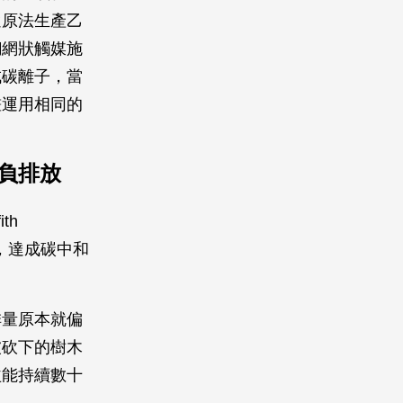
還原法生產乙
銅網狀觸媒施
成碳離子，當
畫運用相同的
負排放
th
木，達成碳中和
排量原本就偏
被砍下的樹木
益能持續數十