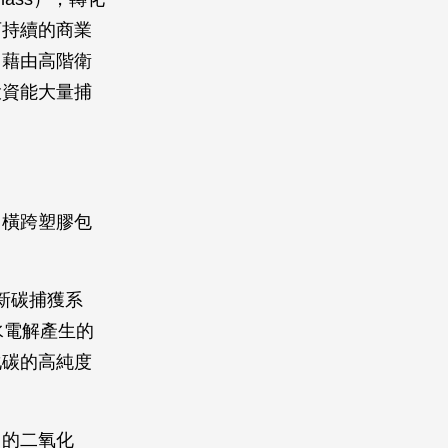
可持續的商業
，藉由高階衛
投資能大量捕
用橫跨塑膠包
。
出創新碳捕獲系
水電解產生的
化碳的高純度
中的二氧化