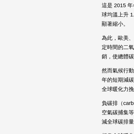
這是 201
球均溫上升 
顯著縮小。
為此，歐美、
定時間的二氧
銷，使總體碳
然而氣候行動追蹤
年的短期減碳
全球暖化力挽
負碳排（car
空氣碳捕集等
減全球碳排量