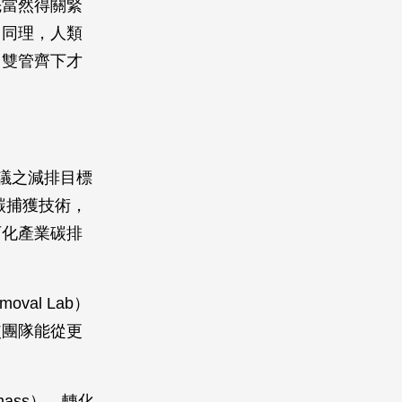
先當然得關緊
；同理，人類
，雙管齊下才
協議之減排目標
託在碳捕獲技術，
石化產業碳排
al Lab）
使團隊能從更
ass），轉化