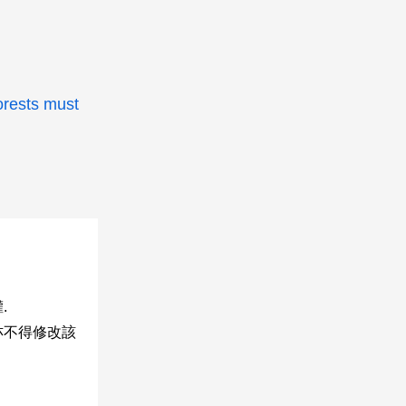
orests must
.
亦不得修改該