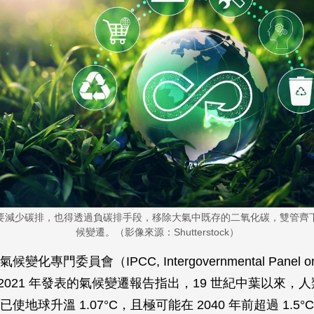
要減少碳排，也得透過負碳排手段，移除大氣中既存的二氧化碳，雙管齊
候變遷。（影像來源：Shutterstock）
化專門委員會（IPCC, Intergovernmental Panel on 
於 2021 年發表的氣候變遷報告指出，19 世紀中葉以來，
使地球升溫 1.07°C，且極可能在 2040 年前超過 1.5°