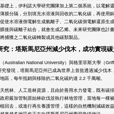
基礎上，伊利諾大學研究團隊加上第二個系統，以電解
薄膜分隔，分別填充水溶液與回收的二氧化碳，再使用
促使水溶液側電解生成氫離子、二氧化碳側電解還原生
膜後與碳離子結合，就會生成乙烯。未來研究團隊也計
將捕獲之二氧化碳轉製成其他碳類製品。
研究：塔斯馬尼亞州減少伐木，成功實現碳
tralian National University）與格里菲斯大學（Griffi
sity）研究發現，塔斯馬尼亞州已成為世界上首批透過減少伐
地區，每年抵銷與移除的二氧化碳約達 2.2 千萬噸。
天然林、人工造林資源，且由於善用水力發電，既有碳
政府嚴加管制原始林砍伐並執行林地管理，當地每一棵
植回去，或進行再生養護管理，這樣的自然機制減碳效
越來越多地區也正在向塔斯馬尼亞州學習負碳做法。