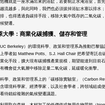
危機就是一座水滿出來的浴缸，若要制止水淹浴室，首
越流越多，與此同時，我們也必須拔掉浴缸水塞以排水
排，也得透過負碳排手段，移除大氣中既存的二氧化碳
候變遷。
萊大學：商業化碳捕獲、儲存和管理
UC Berkeley）的環境科學、政策和管理系為推動巴黎
者如 Matthew Potts、S.J. Hall Chair 把希望寄
業化手段，擴大現有碳捕獲產業規模，期望能達到目前
有機會從大氣層中移除足量二氧化碳，延緩暖化衝擊。
學、政策和管理系上的「碳移除實驗室」（Carbon Remov
含環境科學家、經濟學家，以及社會學者，跨領域組成
看待錯綜複雜的氣候變遷議題。
利用取自森林、木材加工的低價值或無用生物質能（biom