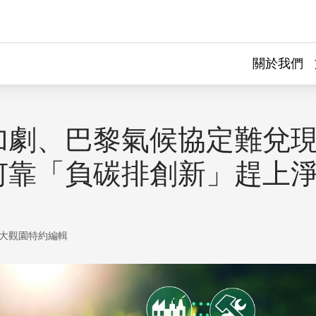
關於我們
加劇、巴黎氣候協定難兌
何靠「負碳排創新」趕上
大觀園特約編輯