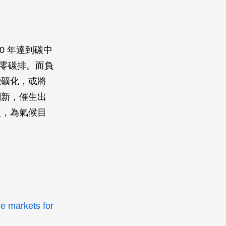
0 年達到碳中
現淨零碳排。而負
能礦化，或將
創新，催生出
型，為氣候目
e markets for