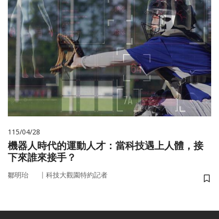
115/04/28
機器人時代的運動人才：當科技遇上人體，接
下來誰來接手？
｜
鄒明珆
科技大觀園特約記者
儲