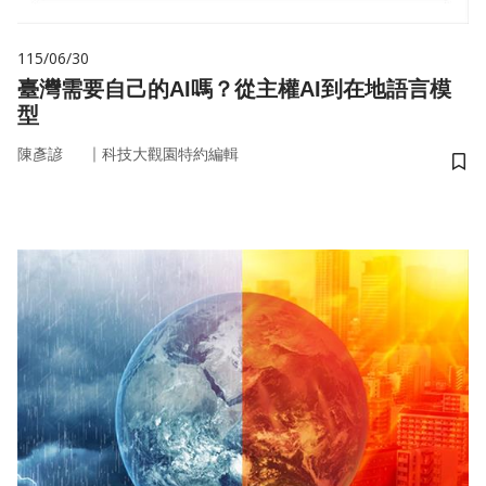
115/06/30
臺灣需要自己的AI嗎？從主權AI到在地語言模
型
｜
陳彥諺
科技大觀園特約編輯
儲