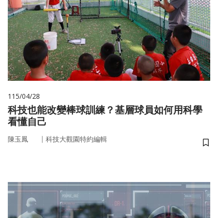
115/04/28
科技也能改變棒球訓練？基層球員如何用科學
看懂自己
｜
陳玉鳳
科技大觀園特約編輯
儲