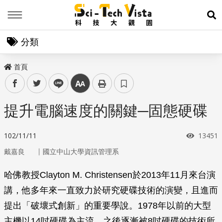
Menu
展
分類
首頁
facebook
twitter
line
中
提升電腦速度的關鍵─固態硬碟
瀏覽次
102/11/11
13451
｜
戴嘉良
國立中山大學資訊管理系
哈佛教授Clayton M. Christensen於2013年11月來台演
講，他多年來一直致力於研究硬碟技術的演變，且進而
提出「破壞式創新」的重要學說。1978年以前的大型
主機以14吋硬碟為主流，之後逐漸被8吋硬碟的技術所