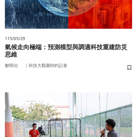
115/05/29
氣候走向極端：預測模型與調適科技重建防災
思維
｜
鄒明珆
科技大觀園特約記者
儲