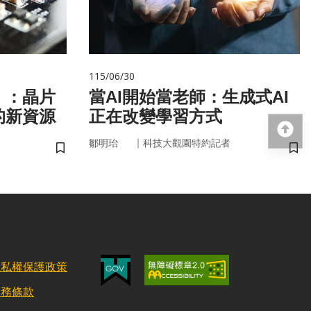
115/06/30
」：晶片
當AI開始當老師：生成式AI
的新資源
正在改變學習方式
回
｜
鄒明珆
科技大觀園特約記者
儲存書籤
儲
隱私權保護政策
服務條款