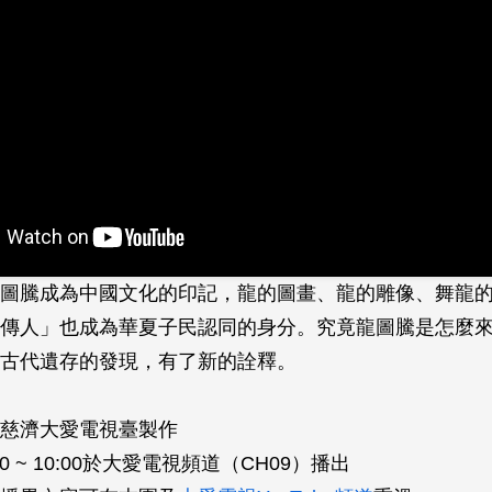
圖騰成為中國文化的印記，龍的圖畫、龍的雕像、舞龍
的傳人」也成為華夏子民認同的身分。究竟龍圖騰是怎麼
古代­遺存的發現，有了新的詮釋。
慈濟大愛電視臺製作
0 ~ 10:00於大愛電視頻道（CH09）播出