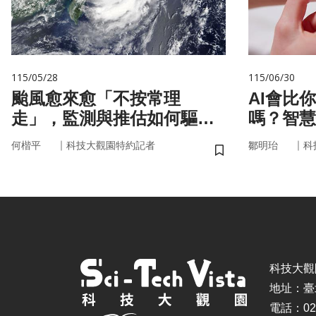
115/05/28
115/06/30
颱風愈來愈「不按常理
AI會比
走」，監測與推估如何驅動
嗎？智慧
防災決策？
來
｜
｜
何楷平
科技大觀園特約記者
鄒明珆
科
儲存書籤
科技大觀園 ©
地址：臺
電話：02-