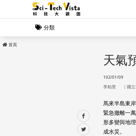
分類
首頁
天氣
102/01/09
｜
李柏昱
國立
馬來半島東岸
緊急撤離一萬
facebook
形多變與地理
twitter
成水災。