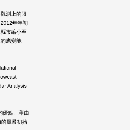
象觀測上的限
012年年初
的縣市縮小至
氣的應變能
onal
owcast
 Analysis
的優點。藉由
內的風暴初始