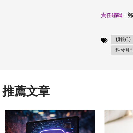
責任編輯
：鄭
預報(1)
科發月刊(
推薦文章