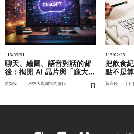
115/03/31
115/02/25
聊天、繪圖、語音對話的背
把飲食紀
後：揭開 AI 晶片與「龐大算
點不是算
力」的真面目
的「飲食
｜
｜
曾繁安
科技大觀園特約編輯
黃宜稜
科
儲存書籤