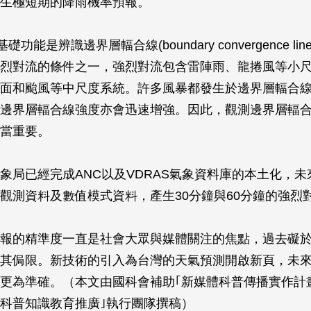
生極短期的降雨機率預報。
礎功能是辨識邊界層輻合線(boundary convergence li
烈對流的條件之一，強烈對流包含雷陣雨、龍捲風等小
面和颱風等中尺度系統。許多風暴都發生於邊界層輻合
邊界層輻合線強度亦會迅速增強。因此，觀測邊界層輻
當重要。
象局已經完成ANC以及VDRAS氣象資料庫的本土化，未
觀測資料及數值模式資料，產生30分鐘與60分鐘的強烈
報的精準度一直是社會大眾與媒體關注的焦點，過去礙
其侷限。新技術的引入為台灣的天氣預測開啟新頁，未
更為準確。（本文由國科會補助｢新媒體科普傳播實作計
科普知識教育推廣｣執行團隊撰稿）