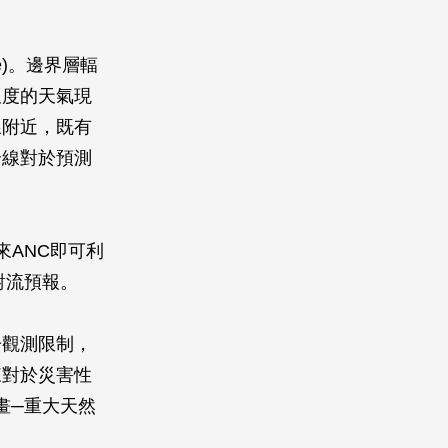
ne)。邊界層輻
尺度的天氣現
線附近，既有
合線對於預測
來ANC即可利
對流預報。
於觀測限制，
來對於災害性
畫─重大天然