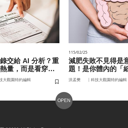
115/02/25
錄交給 AI 分析？重
減肥失敗不見得是
熱量，而是看穿你
題！是你體內的「
習慣」
家」在幫你囤油
｜
技大觀園特約編輯
洪孟樊
科技大觀園特約編輯
儲存書籤
OPEN