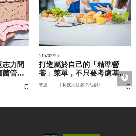
115/02/25
意志力問
打造屬於自己的「精準營
細菌管
養」菜單，不只要考慮基
回
因，關鍵更在腸道微生物
｜
寒波
科技大觀園特約編輯
儲存書籤
儲