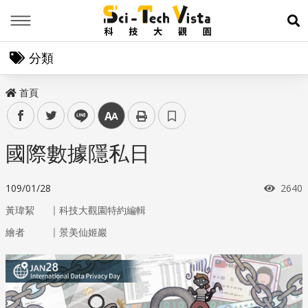
Menu
展
分類
首頁
facebook
twitter
line
中
國際數據隱私日
瀏覽
109/01/28
2640
｜
黃瑋絜
科技大觀園特約編輯
｜
繪者
景美仙姬巖