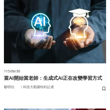
115/06/30
當AI開始當老師：生成式AI正在改變學習方式
｜
鄒明珆
科技大觀園特約記者
儲