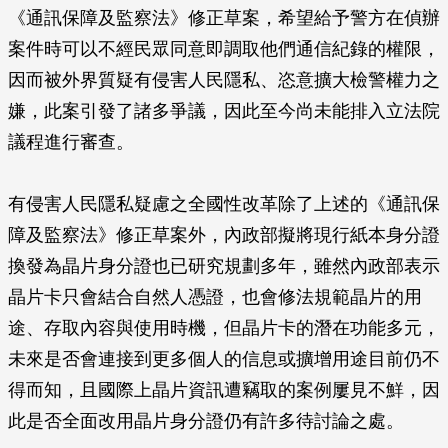
《通訊保障及監察法》修正草案，希望給予警方在偵辦
案件時可以不經民眾同意即調取他們通信紀錄的權限，
因而被外界質疑有侵害人民隱私、恣意擴大檢警權力之
嫌，此案引發了諸多爭議，因此至今尚未能排入立法院
議程進行審查。
有侵害人民隱私疑慮之全國性改革除了上述的《通訊保
障及監察法》修正草案外，內政部擬將現行紙本身分證
換發為晶片身分證也已研究規劃多年，雖然內政部表示
晶片卡只會結合自然人憑證，也會修法規範晶片的用
途、存取內容與使用時機，但晶片卡的潛在功能多元，
未來是否會連接到更多個人的信息或擴增用途目前仍不
得而知，且國際上晶片資訊遭竊取的案例屢見不鮮，因
此是否全面改用晶片身分證仍有許多待討論之處。