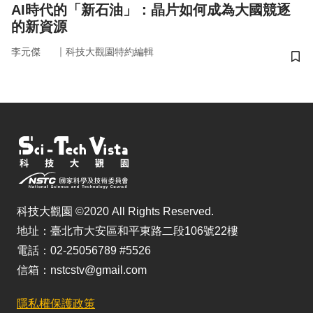
AI時代的「新石油」：晶片如何成為大國競逐
的新資源
｜
李元傑
科技大觀園特約編輯
儲
科技大觀園 ©2020 All Rights Reserved.
地址：臺北市大安區和平東路二段106號22樓
電話：02-25056789 #5526
信箱：nstcstv@gmail.com
隱私權保護政策