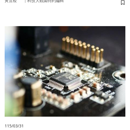
｜
黃宜稜
科技大觀園特約編輯
儲
115/03/31