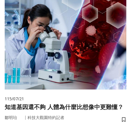
115/07/21
知道基因還不夠 人體為什麼比想像中更難懂？
｜
鄒明珆
科技大觀園特約記者
儲